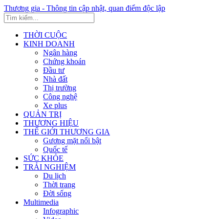
Thương gia - Thông tin cập nhật, quan điểm độc lập
THỜI CUỘC
KINH DOANH
Ngân hàng
Chứng khoán
Đầu tư
Nhà đất
Thị trường
Công nghệ
Xe plus
QUẢN TRỊ
THƯƠNG HIỆU
THẾ GIỚI THƯƠNG GIA
Gương mặt nổi bật
Quốc tế
SỨC KHỎE
TRẢI NGHIỆM
Du lịch
Thời trang
Đời sống
Multimedia
Infographic