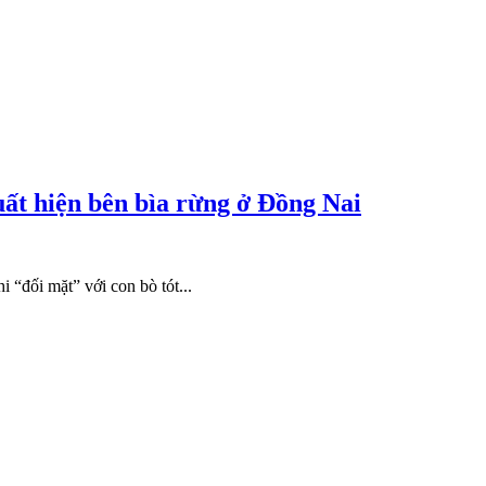
uất hiện bên bìa rừng ở Đồng Nai
 “đối mặt” với con bò tót...