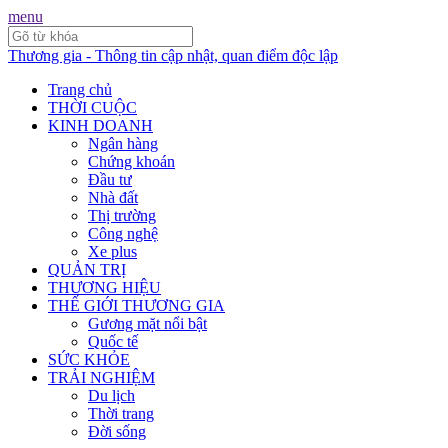
menu
Thương gia - Thông tin cập nhật, quan điểm độc lập
Trang chủ
THỜI CUỘC
KINH DOANH
Ngân hàng
Chứng khoán
Đầu tư
Nhà đất
Thị trường
Công nghệ
Xe plus
QUẢN TRỊ
THƯƠNG HIỆU
THẾ GIỚI THƯƠNG GIA
Gương mặt nổi bật
Quốc tế
SỨC KHỎE
TRẢI NGHIỆM
Du lịch
Thời trang
Đời sống