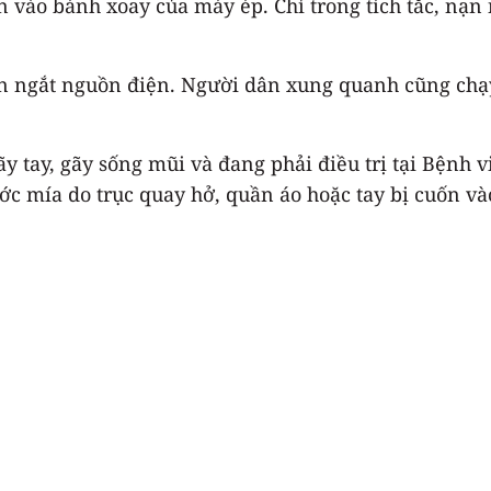
n vào bánh xoay của máy ép. Chỉ trong tích tắc, nạn
ến ngắt nguồn điện. Người dân xung quanh cũng chạ
gãy tay, gãy sống mũi và đang phải điều trị tại Bện
ước mía do trục quay hở, quần áo hoặc tay bị cuốn v