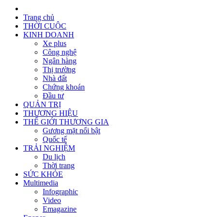
Trang chủ
THỜI CUỘC
KINH DOANH
Xe plus
Công nghệ
Ngân hàng
Thị trường
Nhà đất
Chứng khoán
Đầu tư
QUẢN TRỊ
THƯƠNG HIỆU
THẾ GIỚI THƯƠNG GIA
Gương mặt nổi bật
Quốc tế
TRẢI NGHIỆM
Du lịch
Thời trang
SỨC KHỎE
Multimedia
Infographic
Video
Emagazine