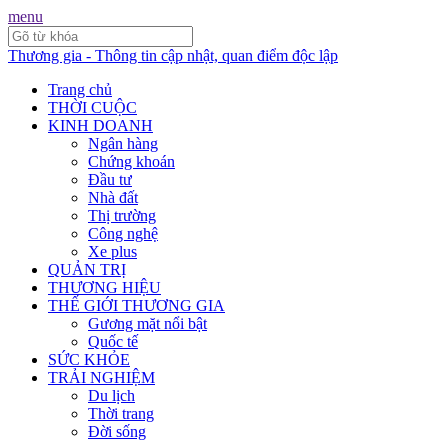
menu
Thương gia - Thông tin cập nhật, quan điểm độc lập
Trang chủ
THỜI CUỘC
KINH DOANH
Ngân hàng
Chứng khoán
Đầu tư
Nhà đất
Thị trường
Công nghệ
Xe plus
QUẢN TRỊ
THƯƠNG HIỆU
THẾ GIỚI THƯƠNG GIA
Gương mặt nổi bật
Quốc tế
SỨC KHỎE
TRẢI NGHIỆM
Du lịch
Thời trang
Đời sống