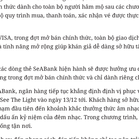
nh thức dành cho toàn bộ người hâm mộ sau các chư
ộ quy trình mua, thanh toán, xác nhận vé được thực
VISA, trong đợt mở bán chính thức, toàn bộ giao dị
 là tính năng mở rộng giúp khán giả dễ dàng sở hữu 
các dòng thẻ SeABank hiện hành sẽ được hưởng ưu đã
dụng trong đợt mở bán chính thức và chỉ dành riêng 
ABank, ngân hàng tiếp tục khẳng định định vị phục 
t See The Light vào ngày 13/12 tới. Khách hàng sở 
chạm đầu tiên đến khoảnh khắc thưởng thức âm nhạc
g dấu ấn kỷ niệm của đêm nhạc. Trong chương trình,
uống tận nơi.