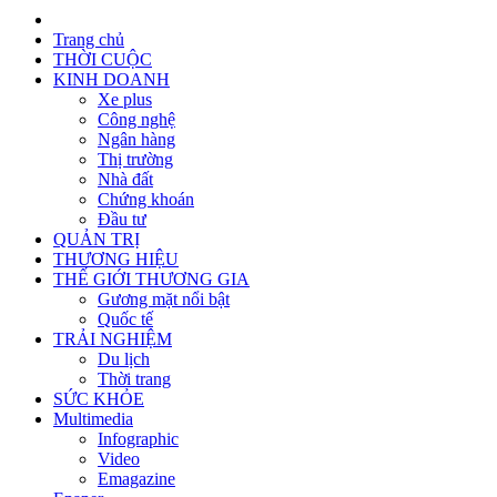
Trang chủ
THỜI CUỘC
KINH DOANH
Xe plus
Công nghệ
Ngân hàng
Thị trường
Nhà đất
Chứng khoán
Đầu tư
QUẢN TRỊ
THƯƠNG HIỆU
THẾ GIỚI THƯƠNG GIA
Gương mặt nổi bật
Quốc tế
TRẢI NGHIỆM
Du lịch
Thời trang
SỨC KHỎE
Multimedia
Infographic
Video
Emagazine