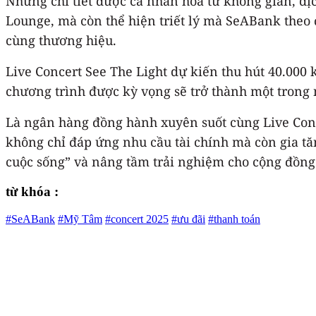
Những chi tiết được cá nhân hóa từ không gian, dị
Lounge, mà còn thể hiện triết lý mà SeABank theo 
cùng thương hiệu.
Live Concert See The Light dự kiến thu hút 40.000
chương trình được kỳ vọng sẽ trở thành một trong
Là ngân hàng đồng hành xuyên suốt cùng Live Conce
không chỉ đáp ứng nhu cầu tài chính mà còn gia tăn
cuộc sống” và nâng tầm trải nghiệm cho cộng đồng
từ khóa :
#SeABank
#Mỹ Tâm
#concert 2025
#ưu đãi
#thanh toán