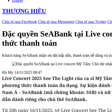
Epaper
THƯƠNG HIỆU
Chia sẻ qua Facebook
Chia sẻ qua Messenger
Chia sẻ qua Twitter
Ch
Đặc quyền SeABank tại Live co
thức thanh toán
Khách hàng SeABank nhận ưu đãi hấp dẫn, thanh toán dễ dàng và trả
Hà My
14/11/2025 08:47
Live Concert 2025 See The Light của ca sĩ Mỹ Tâ
phương thức thanh toán đa dạng. Sự kiện đánh 
Nam Á – SeABank (mã chứng khoán: SSB) và nữ ca
dẫn dành riêng cho chủ thẻ SeABank.
Từ 20h ngày 16/11/2025, vé Live Concert See The Li