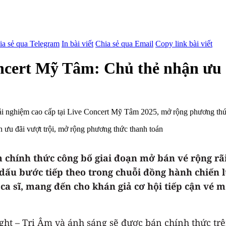
ia sẻ qua Telegram
In bài viết
Chia sẻ qua Email
Copy link bài viết
ncert Mỹ Tâm: Chủ thẻ nhận ưu 
i nghiệm cao cấp tại Live Concert Mỹ Tâm 2025, mở rộng phương thức
m chính thức công bố giai đoạn mở bán vé rộng rã
dấu bước tiếp theo trong chuỗi đồng hành chiế
 sĩ, mang đến cho khán giả cơ hội tiếp cận vé mộ
ght – Tri Âm và ánh sáng sẽ được bán chính thức trê