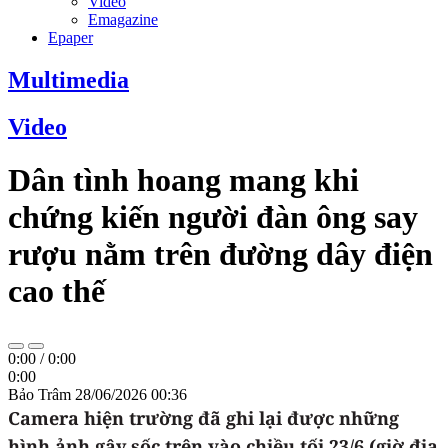
Video
Emagazine
Epaper
Multimedia
Video
Dân tình hoang mang khi
chứng kiến người đàn ông say
rượu nằm trên đường dây điện
cao thế
0:00
/
0:00
0:00
Bảo Trâm
28/06/2026 00:36
Camera hiện trường đã ghi lại được những
hình ảnh gây sốc trên vào chiều tối 23/6 (giờ địa