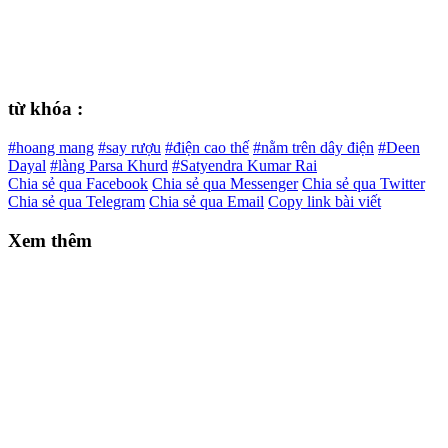
từ khóa :
#hoang mang
#say rượu
#điện cao thế
#nằm trên dây điện
#Deen
Dayal
#làng Parsa Khurd
#Satyendra Kumar Rai
Chia sẻ qua Facebook
Chia sẻ qua Messenger
Chia sẻ qua Twitter
Chia sẻ qua Telegram
Chia sẻ qua Email
Copy link bài viết
Xem thêm