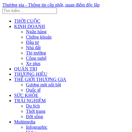
Thương gia - Thông tin cập nhật, quan điểm độc lập
THỜI CUỘC
KINH DOANH
Ngân hàng
Chứng khoán
Đầu tư
Nhà đất
Thị trường
Công nghệ
Xe plus
QUẢN TRỊ
THƯƠNG HIỆU
THẾ GIỚI THƯƠNG GIA
Gương mặt nổi bật
Quốc tế
SỨC KHỎE
TRẢI NGHIỆM
Du lịch
Thời trang
Đời sống
Multimedia
Infographic