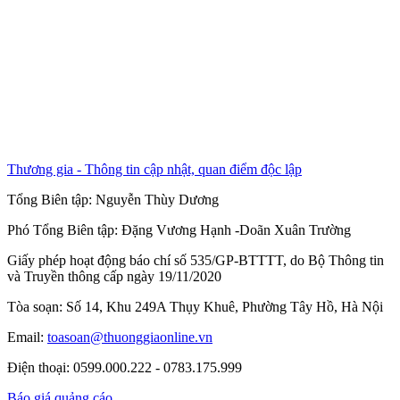
Thương gia - Thông tin cập nhật, quan điểm độc lập
Tổng Biên tập:
Nguyễn Thùy Dương
Phó Tổng Biên tập:
Đặng Vương Hạnh
-
Doãn Xuân Trường
Giấy phép hoạt động báo chí số 535/GP-BTTTT, do Bộ Thông tin
và Truyền thông cấp ngày 19/11/2020
Tòa soạn: Số 14, Khu 249A Thụy Khuê, Phường Tây Hồ, Hà Nội
Email:
toasoan@thuonggiaonline.vn
Điện thoại: 0599.000.222 - 0783.175.999
Báo giá quảng cáo