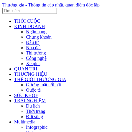
Thương gia - Thông tin cập nhật, quan điểm độc lập
THỜI CUỘC
KINH DOANH
Ngân hàng
Chứng khoán
Đầu tư
Nhà đất
Thị trường
Công nghệ
Xe plus
QUẢN TRỊ
THƯƠNG HIỆU
THẾ GIỚI THƯƠNG GIA
Gương mặt nổi bật
Quốc tế
SỨC KHỎE
TRẢI NGHIỆM
Du lịch
Thời trang
Đời sống
Multimedia
Infographic