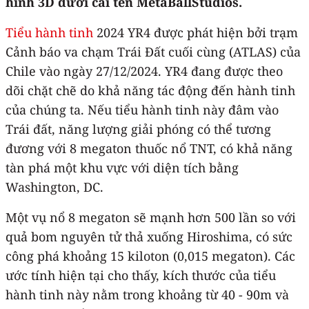
hình 3D dưới cái tên MetaBallStudios.
Tiểu hành tinh
2024 YR4 được phát hiện bởi trạm
Cảnh báo va chạm Trái Đất cuối cùng (ATLAS) của
Chile vào ngày 27/12/2024. YR4 đang được theo
dõi chặt chẽ do khả năng tác động đến hành tinh
của chúng ta. Nếu tiểu hành tinh này đâm vào
Trái đất, năng lượng giải phóng có thể tương
đương với 8 megaton thuốc nổ TNT, có khả năng
tàn phá một khu vực với diện tích bằng
Washington, DC.
Một vụ nổ 8 megaton sẽ mạnh hơn 500 lần so với
quả bom nguyên tử thả xuống Hiroshima, có sức
công phá khoảng 15 kiloton (0,015 megaton). Các
ước tính hiện tại cho thấy, kích thước của tiểu
hành tinh này nằm trong khoảng từ 40 - 90m và