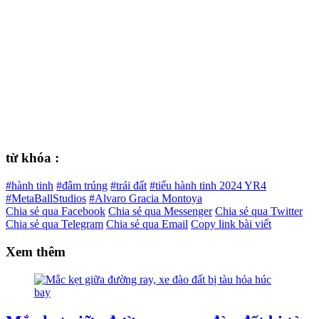
từ khóa :
#hành tinh
#đâm trúng
#trái đất
#tiểu hành tinh 2024 YR4
#MetaBallStudios
#Alvaro Gracia Montoya
Chia sẻ qua Facebook
Chia sẻ qua Messenger
Chia sẻ qua Twitter
Chia sẻ qua Telegram
Chia sẻ qua Email
Copy link bài viết
Xem thêm