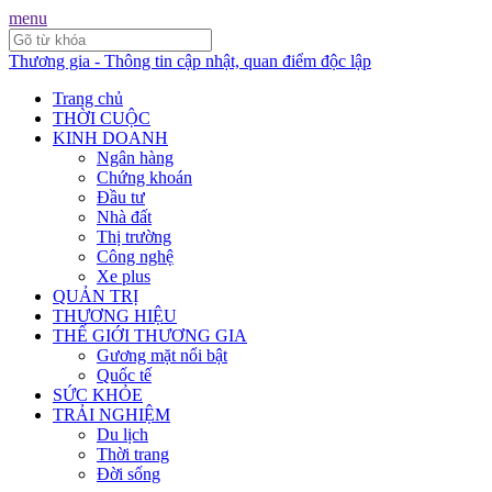
menu
Thương gia - Thông tin cập nhật, quan điểm độc lập
Trang chủ
THỜI CUỘC
KINH DOANH
Ngân hàng
Chứng khoán
Đầu tư
Nhà đất
Thị trường
Công nghệ
Xe plus
QUẢN TRỊ
THƯƠNG HIỆU
THẾ GIỚI THƯƠNG GIA
Gương mặt nổi bật
Quốc tế
SỨC KHỎE
TRẢI NGHIỆM
Du lịch
Thời trang
Đời sống