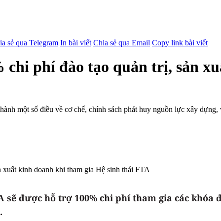
ia sẻ qua Telegram
In bài viết
Chia sẻ qua Email
Copy link bài viết
chi phí đào tạo quản trị, sản x
 hành một số điều về cơ chế, chính sách phát huy nguồn lực xây dựng,
 sẽ được hỗ trợ 100% chi phí tham gia các khóa đ
.