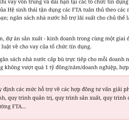
 khi vay vốn trung và dài hạn tại các tổ chức tín dụ
ủa Hệ sinh thái tận dụng các FTA tuân thủ theo các
oạn; ngân sách nhà nước hỗ trợ lãi suất cho chủ thể 
án, dự án sản xuất - kinh doanh trong cùng một giai
luật về cho vay của tổ chức tín dụng.
ngân sách nhà nước cấp bù trực tiếp cho mỗi doanh n
g không vượt quá 1 tỷ đồng/năm/doanh nghiệp, hợp 
 định các mức hỗ trợ về các hợp đồng tư vấn giải ph
nh, quy trình quản trị, quy trình sản xuất, quy trì
ường FTA...