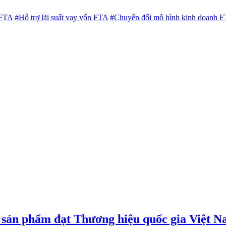
 FTA
#Hỗ trợ lãi suất vay vốn FTA
#Chuyển đổi mô hình kinh doanh 
 sản phẩm đạt Thương hiệu quốc gia Việt 