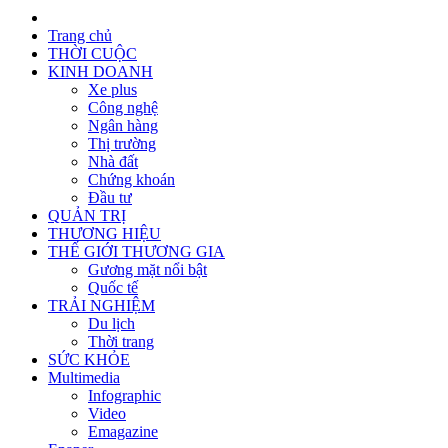
Trang chủ
THỜI CUỘC
KINH DOANH
Xe plus
Công nghệ
Ngân hàng
Thị trường
Nhà đất
Chứng khoán
Đầu tư
QUẢN TRỊ
THƯƠNG HIỆU
THẾ GIỚI THƯƠNG GIA
Gương mặt nổi bật
Quốc tế
TRẢI NGHIỆM
Du lịch
Thời trang
SỨC KHỎE
Multimedia
Infographic
Video
Emagazine