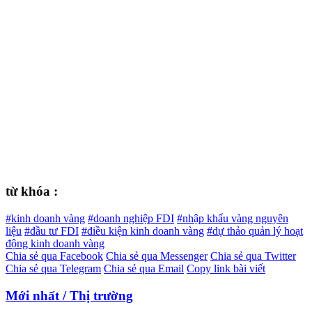
từ khóa :
#kinh doanh vàng
#doanh nghiệp FDI
#nhập khẩu vàng nguyên
liệu
#đầu tư FDI
#điều kiện kinh doanh vàng
#dự thảo quản lý hoạt
động kinh doanh vàng
Chia sẻ qua Facebook
Chia sẻ qua Messenger
Chia sẻ qua Twitter
Chia sẻ qua Telegram
Chia sẻ qua Email
Copy link bài viết
Mới nhất / Thị trường