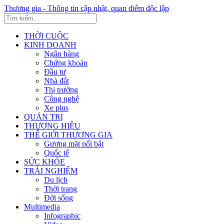
Thương gia - Thông tin cập nhật, quan điểm độc lập
THỜI CUỘC
KINH DOANH
Ngân hàng
Chứng khoán
Đầu tư
Nhà đất
Thị trường
Công nghệ
Xe plus
QUẢN TRỊ
THƯƠNG HIỆU
THẾ GIỚI THƯƠNG GIA
Gương mặt nổi bật
Quốc tế
SỨC KHỎE
TRẢI NGHIỆM
Du lịch
Thời trang
Đời sống
Multimedia
Infographic