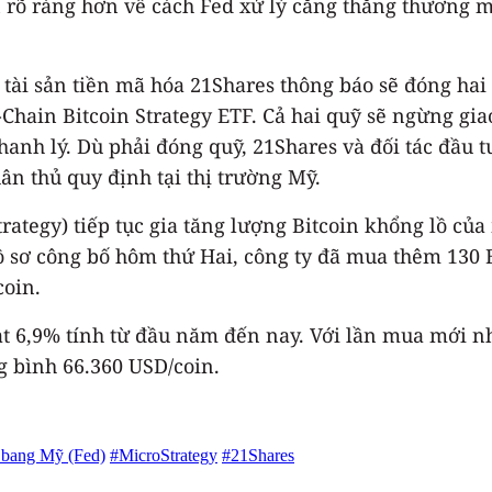
 rõ ràng hơn về cách Fed xử lý căng thẳng thương mạ
 tài sản tiền mã hóa 21Shares thông báo sẽ đóng ha
hain Bitcoin Strategy ETF. Cả hai quỹ sẽ ngừng giao
thanh lý. Dù phải đóng quỹ, 21Shares và đối tác đ
ân thủ quy định tại thị trường Mỹ.
trategy) tiếp tục gia tăng lượng Bitcoin khổng lồ củ
 sơ công bố hôm thứ Hai, công ty đã mua thêm 130 Bi
coin.
đạt 6,9% tính từ đầu năm đến nay. Với lần mua mới nh
ng bình 66.360 USD/coin.
 bang Mỹ (Fed)
#MicroStrategy
#21Shares