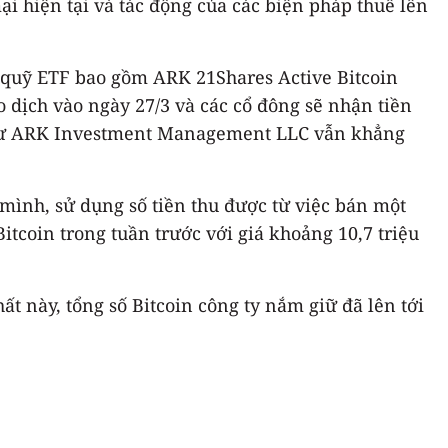
i hiện tại và tác động của các biện pháp thuế lên
i quỹ ETF bao gồm ARK 21Shares Active Bitcoin
 dịch vào ngày 27/3 và các cổ đông sẽ nhận tiền
ầu tư ARK Investment Management LLC vẫn khẳng
a mình, sử dụng số tiền thu được từ việc bán một
tcoin trong tuần trước với giá khoảng 10,7 triệu
ất này, tổng số Bitcoin công ty nắm giữ đã lên tới