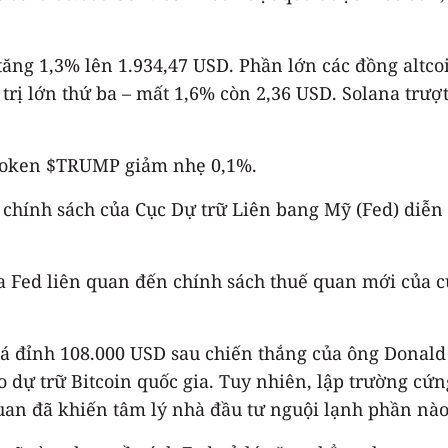
 tăng 1,3% lên 1.934,47 USD. Phần lớn các đồng altco
 trị lớn thứ ba – mất 1,6% còn 2,36 USD. Solana tr
token $TRUMP giảm nhẹ 0,1%.
hính sách của Cục Dự trữ Liên bang Mỹ (Fed) diễn r
 của Fed liên quan đến chính sách thuế quan mới củ
phá đỉnh 108.000 USD sau chiến thắng của ông Donal
ho dự trữ Bitcoin quốc gia. Tuy nhiên, lập trường c
uan đã khiến tâm lý nhà đầu tư nguội lạnh phần nào