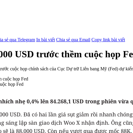
ia sẻ qua Telegram
In bài viết
Chia sẻ qua Email
Copy link bài viết
.000 USD trước thềm cuộc họp F
ng trước cuộc họp chính sách của Cục Dự trữ Liên bang Mỹ (Fed) dự kiế
cuộc họp Fed
 – nhích nhẹ 0,4% lên 84.268,1 USD trong phiên vừ
000 USD. Đã có hai lần giá sụt giảm rồi nhanh chóng 
ng sáng lập sàn giao dịch Woo X nhận định. Ông cũn
o sẽ là 88.000 USD. Còn nếu vượt qua được mốc 88K,