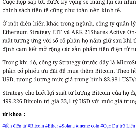
Cuộc họp sắp tới được kỳ vọng sẽ mang lại cái nhìn
chính sách tiền tệ cũng như toàn nền kinh tế.
Ở một diễn biến khác trong ngành, công ty quản lý
Ethereum Strategy ETF và ARK 21Shares Active On-C
mặt tương ứng với số cổ phần họ nắm giữ sau khi 
định cam kết mở rộng các sản phẩm tiền điện tử tu
Trong khi đó, công ty Strategy (trước đây là MicroS
phần cổ phiếu ưu đãi để mua thêm Bitcoin. Theo hồ
USD, tương đương mức giá trung bình 82.981 USD/
Strategy cho biết lợi suất từ lượng Bitcoin của họ 
499.226 Bitcoin trị giá 33,1 tỷ USD với mức giá tru
từ khóa :
#tiền điện tử
#Bitcoin
#Ether
#Solana
#meme coin
#Cục Dự trữ Liên