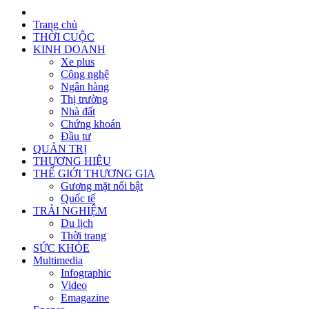
Trang chủ
THỜI CUỘC
KINH DOANH
Xe plus
Công nghệ
Ngân hàng
Thị trường
Nhà đất
Chứng khoán
Đầu tư
QUẢN TRỊ
THƯƠNG HIỆU
THẾ GIỚI THƯƠNG GIA
Gương mặt nổi bật
Quốc tế
TRẢI NGHIỆM
Du lịch
Thời trang
SỨC KHỎE
Multimedia
Infographic
Video
Emagazine