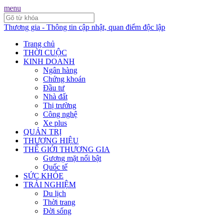
menu
Thương gia - Thông tin cập nhật, quan điểm độc lập
Trang chủ
THỜI CUỘC
KINH DOANH
Ngân hàng
Chứng khoán
Đầu tư
Nhà đất
Thị trường
Công nghệ
Xe plus
QUẢN TRỊ
THƯƠNG HIỆU
THẾ GIỚI THƯƠNG GIA
Gương mặt nổi bật
Quốc tế
SỨC KHỎE
TRẢI NGHIỆM
Du lịch
Thời trang
Đời sống