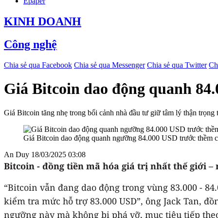
Epaper
KINH DOANH
Công nghệ
Chia sẻ qua Facebook
Chia sẻ qua Messenger
Chia sẻ qua Twitter
Ch
Giá Bitcoin dao động quanh 84
Giá Bitcoin tăng nhẹ trong bối cảnh nhà đầu tư giữ tâm lý thận trọ
Giá Bitcoin dao động quanh ngưỡng 84.000 USD trước thềm 
An Duy
18/03/2025 03:08
Bitcoin - đồng tiền mã hóa giá trị nhất thế giới
“Bitcoin vẫn đang dao động trong vùng 83.000 - 84.
kiểm tra mức hỗ trợ 83.000 USD”, ông Jack Tan, đồ
ngưỡng này mà không bị phá vỡ, mục tiêu tiếp the