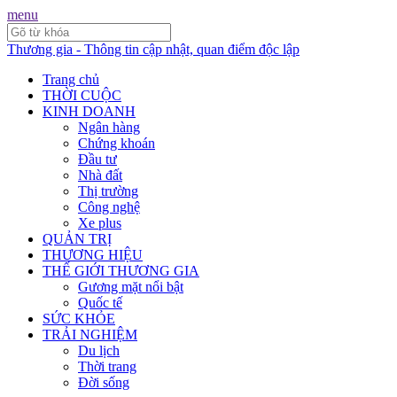
menu
Thương gia - Thông tin cập nhật, quan điểm độc lập
Trang chủ
THỜI CUỘC
KINH DOANH
Ngân hàng
Chứng khoán
Đầu tư
Nhà đất
Thị trường
Công nghệ
Xe plus
QUẢN TRỊ
THƯƠNG HIỆU
THẾ GIỚI THƯƠNG GIA
Gương mặt nổi bật
Quốc tế
SỨC KHỎE
TRẢI NGHIỆM
Du lịch
Thời trang
Đời sống