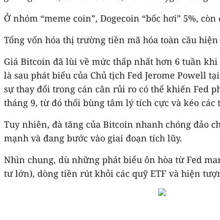
Ở nhóm “meme coin”, Dogecoin “bốc hơi” 5%, cò
Tổng vốn hóa thị trường tiền mã hóa toàn cầu hiện 
Giá Bitcoin đã lùi về mức thấp nhất hơn 6 tuần khi
là sau phát biểu của Chủ tịch Fed Jerome Powell tạ
sự thay đổi trong cán cân rủi ro có thể khiến Fed p
tháng 9, từ đó thổi bùng tâm lý tích cực và kéo các 
Tuy nhiên, đà tăng của Bitcoin nhanh chóng đảo chi
mạnh và đang bước vào giai đoạn tích lũy.
Nhìn chung, dù những phát biểu ôn hòa từ Fed mang
tư lớn), dòng tiền rút khỏi các quỹ ETF và hiện tư