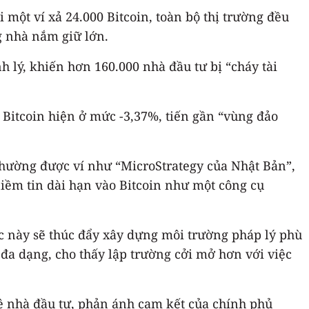
i một ví xả 24.000 Bitcoin, toàn bộ thị trường đều
g nhà nắm giữ lớn.
nh lý, khiến hơn 160.000 nhà đầu tư bị “cháy tài
 Bitcoin hiện ở mức -3,37%, tiến gần “vùng đảo
 thường được ví như “MicroStrategy của Nhật Bản”,
niềm tin dài hạn vào Bitcoin như một công cụ
c này sẽ thúc đẩy xây dựng môi trường pháp lý phù
đa dạng, cho thấy lập trường cởi mở hơn với việc
vệ nhà đầu tư, phản ánh cam kết của chính phủ