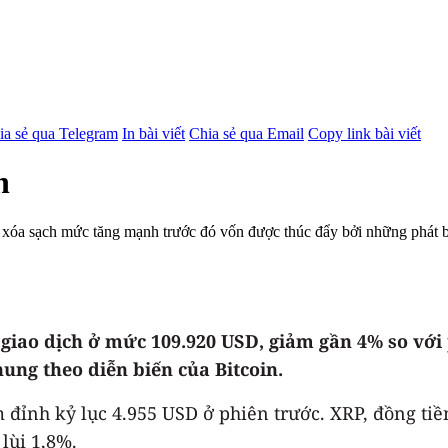
ia sẻ qua Telegram
In bài viết
Chia sẻ qua Email
Copy link bài viết
n
 xóa sạch mức tăng mạnh trước đó vốn được thúc đẩy bởi những phát 
n giao dịch ở mức 109.920 USD, giảm gần 4% so với 
ung theo diễn biến của Bitcoin.
 đỉnh kỷ lục 4.955 USD ở phiên trước. XRP, đồng tiề
lùi 1,8%.