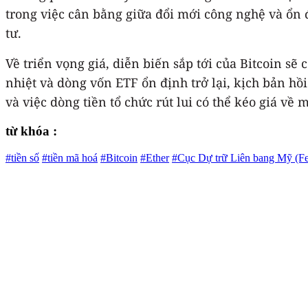
trong việc cân bằng giữa đổi mới công nghệ và ổn đ
tư.
Về triển vọng giá, diễn biến sắp tới của Bitcoin s
nhiệt và dòng vốn ETF ổn định trở lại, kịch bản hồi
và việc dòng tiền tổ chức rút lui có thể kéo giá về 
từ khóa :
#tiền số
#tiền mã hoá
#Bitcoin
#Ether
#Cục Dự trữ Liên bang Mỹ (F