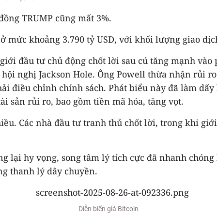
n đồng TRUMP cũng mất 3%.
ở mức khoảng 3.790 tỷ USD, với khối lượng giao dịch
 giới đầu tư chủ động chốt lời sau cú tăng mạnh vào 
i hội nghị Jackson Hole. Ông Powell thừa nhận rủi ro
hải điều chỉnh chính sách. Phát biểu này đã làm dấy 
tài sản rủi ro, bao gồm tiền mã hóa, tăng vọt.
ều. Các nhà đầu tư tranh thủ chốt lời, trong khi giớ
 lại hy vọng, song tâm lý tích cực đã nhanh chóng b
ợng thanh lý dây chuyền.
Diễn biến giá Bitcoin