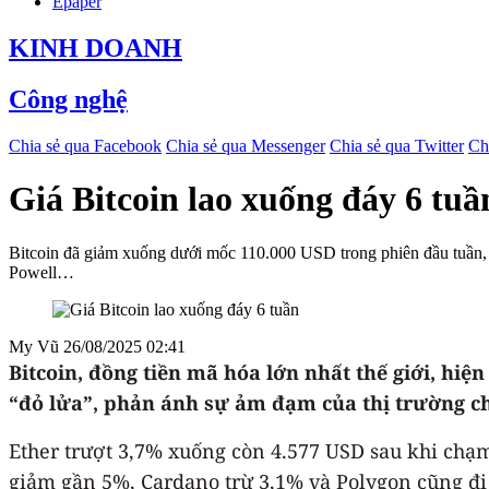
Epaper
KINH DOANH
Công nghệ
Chia sẻ qua Facebook
Chia sẻ qua Messenger
Chia sẻ qua Twitter
Ch
Giá Bitcoin lao xuống đáy 6 tuầ
Bitcoin đã giảm xuống dưới mốc 110.000 USD trong phiên đầu tuần,
Powell…
My Vũ
26/08/2025 02:41
Bitcoin, đồng tiền mã hóa lớn nhất thế giới, hiệ
“đỏ lửa”, phản ánh sự ảm đạm của thị trường ch
Ether trượt 3,7% xuống còn 4.577 USD sau khi chạm
giảm gần 5%, Cardano trừ 3,1% và Polygon cũng đi 