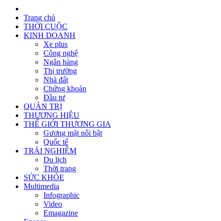
Trang chủ
THỜI CUỘC
KINH DOANH
Xe plus
Công nghệ
Ngân hàng
Thị trường
Nhà đất
Chứng khoán
Đầu tư
QUẢN TRỊ
THƯƠNG HIỆU
THẾ GIỚI THƯƠNG GIA
Gương mặt nổi bật
Quốc tế
TRẢI NGHIỆM
Du lịch
Thời trang
SỨC KHỎE
Multimedia
Infographic
Video
Emagazine