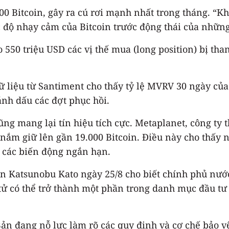
000 Bitcoin, gây ra cú rơi mạnh nhất trong tháng. “Kh
c độ nhạy cảm của Bitcoin trước động thái của nhữn
 550 triệu USD các vị thế mua (long position) bị tha
ữ liệu từ Santiment cho thấy tỷ lệ MVRV 30 ngày của
nh dấu các đợt phục hồi.
ũng mang lại tín hiệu tích cực. Metaplanet, công ty
nắm giữ lên gần 19.000 Bitcoin. Điều này cho thấy 
p các biến động ngắn hạn.
ản Katsunobu Kato ngày 25/8 cho biết chính phủ nướ
tử có thể trở thành một phần trong danh mục đầu tư 
ản đang nỗ lực làm rõ các quy định và cơ chế bảo 