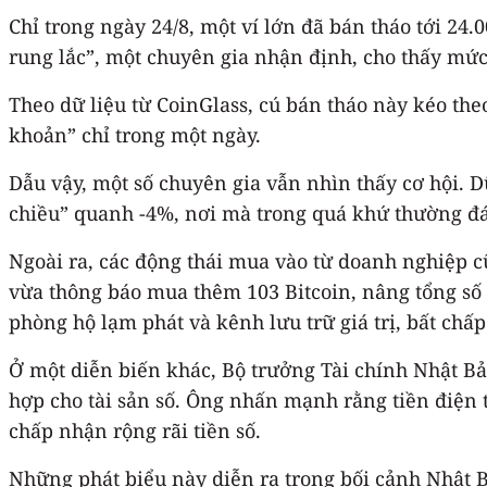
Chỉ trong ngày 24/8, một ví lớn đã bán tháo tới 24.
rung lắc”, một chuyên gia nhận định, cho thấy mứ
Theo dữ liệu từ CoinGlass, cú bán tháo này kéo theo
khoản” chỉ trong một ngày.
Dẫu vậy, một số chuyên gia vẫn nhìn thấy cơ hội. D
chiều” quanh -4%, nơi mà trong quá khứ thường đá
Ngoài ra, các động thái mua vào từ doanh nghiệp c
vừa thông báo mua thêm 103 Bitcoin, nâng tổng số 
phòng hộ lạm phát và kênh lưu trữ giá trị, bất chấ
Ở một diễn biến khác, Bộ trưởng Tài chính Nhật B
hợp cho tài sản số. Ông nhấn mạnh rằng tiền điện 
chấp nhận rộng rãi tiền số.
Những phát biểu này diễn ra trong bối cảnh Nhật B