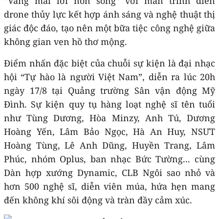
“Vang mãi lời non sông” với màn trình diễn
drone thủy lực kết hợp ánh sáng và nghệ thuật thị
giác độc đáo, tạo nên một bữa tiệc công nghệ giữa
không gian ven hồ thơ mộng.
Điểm nhấn đặc biệt của chuỗi sự kiện là đại nhạc
hội “Tự hào là người Việt Nam”, diễn ra lúc 20h
ngày 17/8 tại Quảng trường Sân vận động Mỹ
Đình. Sự kiện quy tụ hàng loạt nghệ sĩ tên tuổi
như Tùng Dương, Hòa Minzy, Anh Tú, Dương
Hoàng Yến, Lâm Bảo Ngọc, Hà An Huy, NSƯT
Hoàng Tùng, Lê Anh Dũng, Huyền Trang, Lâm
Phúc, nhóm Oplus, ban nhạc Bức Tường... cùng
Dàn hợp xướng Dynamic, CLB Ngôi sao nhỏ và
hơn 500 nghệ sĩ, diễn viên múa, hứa hẹn mang
đến không khí sôi động và tràn đầy cảm xúc.