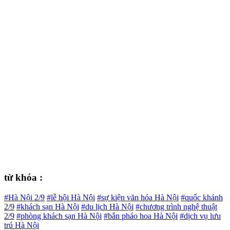
từ khóa :
#Hà Nội 2/9
#lễ hội Hà Nội
#sự kiện văn hóa Hà Nội
#quốc khánh
2/9
#khách sạn Hà Nội
#du lịch Hà Nội
#chương trình nghệ thuật
2/9
#phòng khách sạn Hà Nội
#bắn pháo hoa Hà Nội
#dịch vụ lưu
trú Hà Nội