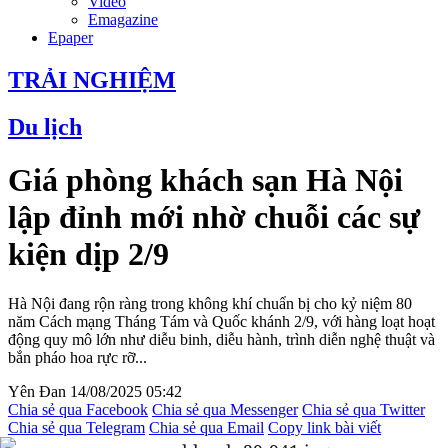
Video
Emagazine
Epaper
TRẢI NGHIỆM
Du lịch
Giá phòng khách sạn Hà Nội
lập đỉnh mới nhờ chuỗi các sự
kiện dịp 2/9
Hà Nội đang rộn ràng trong không khí chuẩn bị cho kỷ niệm 80
năm Cách mạng Tháng Tám và Quốc khánh 2/9, với hàng loạt hoạt
động quy mô lớn như diễu binh, diễu hành, trình diễn nghệ thuật và
bắn pháo hoa rực rỡ...
Yên Đan
14/08/2025 05:42
Chia sẻ qua Facebook
Chia sẻ qua Messenger
Chia sẻ qua Twitter
Chia sẻ qua Telegram
Chia sẻ qua Email
Copy link bài viết