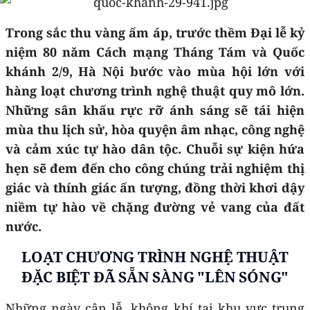
Trong sắc thu vàng ấm áp, trước thềm Đại lễ kỷ
niệm 80 năm Cách mạng Tháng Tám và Quốc
khánh 2/9, Hà Nội bước vào mùa hội lớn với
hàng loạt chương trình nghệ thuật quy mô lớn.
Những sân khấu rực rỡ ánh sáng sẽ tái hiện
mùa thu lịch sử, hòa quyện âm nhạc, công nghệ
và cảm xúc tự hào dân tộc. Chuỗi sự kiện hứa
hẹn sẽ đem đến cho công chúng trải nghiệm thị
giác và thính giác ấn tượng, đồng thời khơi dậy
niềm tự hào về chặng đường vẻ vang của đất
nước.
LOẠT CHƯƠNG TRÌNH NGHỆ THUẬT
ĐẶC BIỆT ĐÃ SẴN SÀNG "LÊN SÓNG"
Những ngày cận lễ, không khí tại khu vực trung