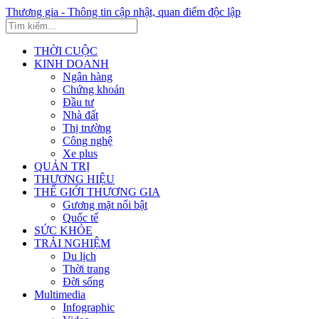
Thương gia - Thông tin cập nhật, quan điểm độc lập
THỜI CUỘC
KINH DOANH
Ngân hàng
Chứng khoán
Đầu tư
Nhà đất
Thị trường
Công nghệ
Xe plus
QUẢN TRỊ
THƯƠNG HIỆU
THẾ GIỚI THƯƠNG GIA
Gương mặt nổi bật
Quốc tế
SỨC KHỎE
TRẢI NGHIỆM
Du lịch
Thời trang
Đời sống
Multimedia
Infographic