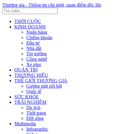
Thương gia - Thông tin cập nhật, quan điểm độc lập
THỜI CUỘC
KINH DOANH
Ngân hàng
Chứng khoán
Đầu tư
Nhà đất
Thị trường
Công nghệ
Xe plus
QUẢN TRỊ
THƯƠNG HIỆU
THẾ GIỚI THƯƠNG GIA
Gương mặt nổi bật
Quốc tế
SỨC KHỎE
TRẢI NGHIỆM
Du lịch
Thời trang
Đời sống
Multimedia
Infographic