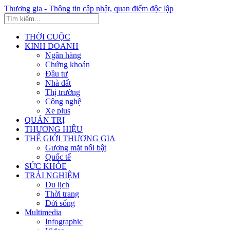
Thương gia - Thông tin cập nhật, quan điểm độc lập
THỜI CUỘC
KINH DOANH
Ngân hàng
Chứng khoán
Đầu tư
Nhà đất
Thị trường
Công nghệ
Xe plus
QUẢN TRỊ
THƯƠNG HIỆU
THẾ GIỚI THƯƠNG GIA
Gương mặt nổi bật
Quốc tế
SỨC KHỎE
TRẢI NGHIỆM
Du lịch
Thời trang
Đời sống
Multimedia
Infographic