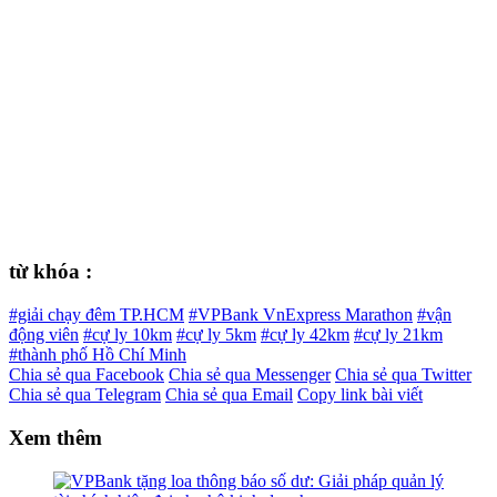
từ khóa :
#giải chạy đêm TP.HCM
#VPBank VnExpress Marathon
#vận
động viên
#cự ly 10km
#cự ly 5km
#cự ly 42km
#cự ly 21km
#thành phố Hồ Chí Minh
Chia sẻ qua Facebook
Chia sẻ qua Messenger
Chia sẻ qua Twitter
Chia sẻ qua Telegram
Chia sẻ qua Email
Copy link bài viết
Xem thêm