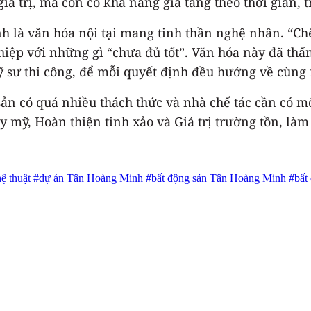
trị, mà còn có khả năng gia tăng theo thời gian, tr
nh là văn hóa nội tại mang tinh thần nghệ nhân. “Chế
a hiệp với những gì “chưa đủ tốt”. Văn hóa này đã t
 kỹ sư thi công, để mỗi quyết định đều hướng về cùn
sản có quá nhiều thách thức và nhà chế tác cần có 
y mỹ, Hoàn thiện tinh xảo và Giá trị trường tồn, làm
ệ thuật
#dự án Tân Hoàng Minh
#bất động sản Tân Hoàng Minh
#bất