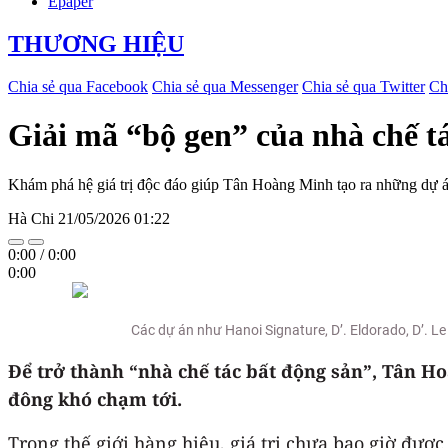
Epaper
THƯƠNG HIỆU
Chia sẻ qua Facebook
Chia sẻ qua Messenger
Chia sẻ qua Twitter
Ch
Giải mã “bộ gen” của nhà chế 
Khám phá hệ giá trị độc đáo giúp Tân Hoàng Minh tạo ra những dự án
Hà Chi
21/05/2026 01:22
0:00
/
0:00
0:00
Các dự án như Hanoi Signature, D’. Eldorado, D’. Le 
Để trở thành “nhà chế tác bất động sản”, Tân 
đông khó chạm tới.
Trong thế giới hàng hiệu, giá trị chưa bao giờ đượ