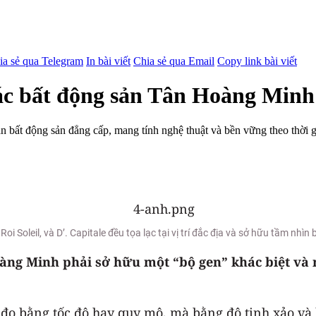
ia sẻ qua Telegram
In bài viết
Chia sẻ qua Email
Copy link bài viết
tác bất động sản Tân Hoàng Minh
 bất động sản đẳng cấp, mang tính nghệ thuật và bền vững theo thời gi
Roi Soleil, và D’. Capitale đều tọa lạc tại vị trí đắc địa và sở hữu tầm nh
Hoàng Minh phải sở hữu một “bộ gen” khác biệt v
c đo bằng tốc độ hay quy mô, mà bằng độ tinh xảo và