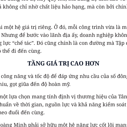
á không chỉ nhờ chất liệu hảo hạng, mà còn bởi chín
ại một hệ giá trị riêng. Ở đó, mỗi công trình vừa l
. Nhưng để bước vào lãnh địa ấy, doanh nghiệp không
ng lực “chế tác”. Đó cũng chính là con đường mà T
 thể đi đến cùng.
TẦNG GIÁ TRỊ CAO HƠN
, công năng và tốc độ để đáp ứng nhu cầu của số đông
iu, gọt giũa đến độ hoàn mỹ.
 một lựa chọn mang tính định vị thương hiệu của Tâ
chuẩn về thời gian, nguồn lực và khả năng kiểm soát 
heo đuổi đến cùng.
Hoàng Minh phải sở hữu một hệ năng lực cốt lõi mang