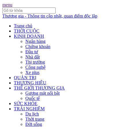
menu
Thương gia - Thông tin cập nhật, quan điểm độc lập
Trang chủ
THỜI CUỘC
KINH DOANH
Ngân hàng
Chứng khoán
Đầu tư
Nhà đất
Thị trường
Công nghệ
Xe plus
QUẢN TRỊ
THƯƠNG HIỆU
THẾ GIỚI THƯƠNG GIA
Gương mặt nổi bật
Quốc tế
SỨC KHỎE
TRẢI NGHIỆM
Du lịch
Thời trang
Đời sống