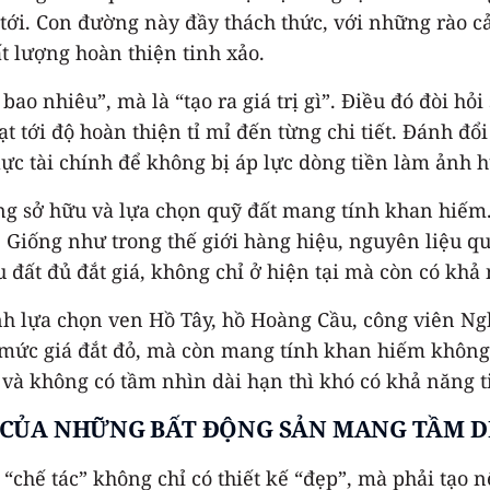
i. Con đường này đầy thách thức, với những rào cả
 lượng hoàn thiện tinh xảo.
ao nhiêu”, mà là “tạo ra giá trị gì”. Điều đó đòi hỏi
 tới độ hoàn thiện tỉ mỉ đến từng chi tiết. Đánh đổ
ực tài chính để không bị áp lực dòng tiền làm ảnh 
 sở hữu và lựa chọn quỹ đất mang tính khan hiếm. T
. Giống như trong thế giới hàng hiệu, nguyên liệu 
 đất đủ đắt giá, không chỉ ở hiện tại mà còn có khả n
 lựa chọn ven Hồ Tây, hồ Hoàng Cầu, công viên Nghĩ
 mức giá đắt đỏ, mà còn mang tính khan hiếm không 
và không có tầm nhìn dài hạn thì khó có khả năng t
CỦA NHỮNG BẤT ĐỘNG SẢN MANG TẦM D
 “chế tác” không chỉ có thiết kế “đẹp”, mà phải tạo