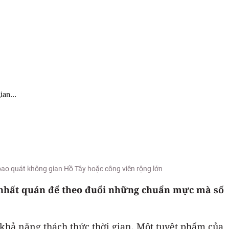
an...
ìn bao quát không gian Hồ Tây hoặc công viên rộng lớn
à nhất quán để theo đuổi những chuẩn mực mà số
 khả năng thách thức thời gian. Một tuyệt phẩm của