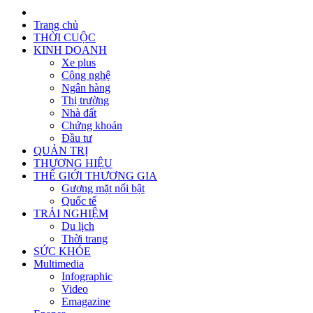
Trang chủ
THỜI CUỘC
KINH DOANH
Xe plus
Công nghệ
Ngân hàng
Thị trường
Nhà đất
Chứng khoán
Đầu tư
QUẢN TRỊ
THƯƠNG HIỆU
THẾ GIỚI THƯƠNG GIA
Gương mặt nổi bật
Quốc tế
TRẢI NGHIỆM
Du lịch
Thời trang
SỨC KHỎE
Multimedia
Infographic
Video
Emagazine