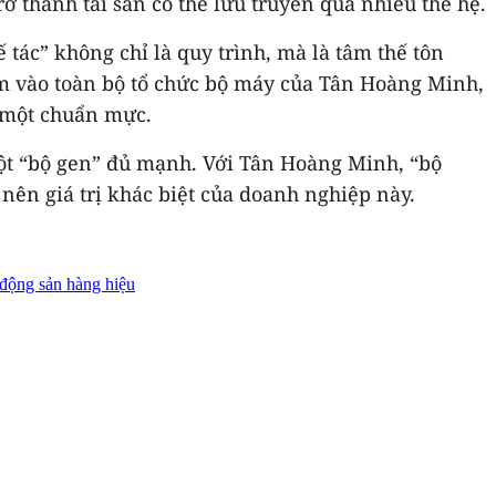
ở thành tài sản có thể lưu truyền qua nhiều thế hệ.
 tác” không chỉ là quy trình, mà là tâm thế tôn
hấm vào toàn bộ tổ chức bộ máy của Tân Hoàng Minh,
g một chuẩn mực.
một “bộ gen” đủ mạnh. Với Tân Hoàng Minh, “bộ
 nên giá trị khác biệt của doanh nghiệp này.
 động sản hàng hiệu