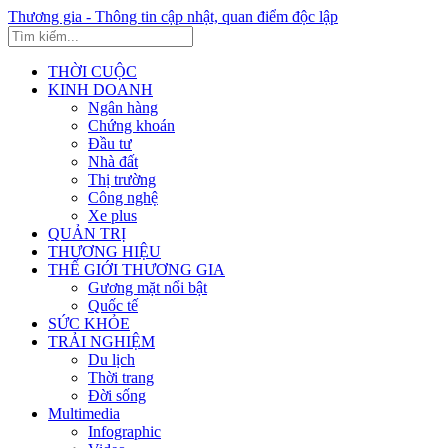
Thương gia - Thông tin cập nhật, quan điểm độc lập
THỜI CUỘC
KINH DOANH
Ngân hàng
Chứng khoán
Đầu tư
Nhà đất
Thị trường
Công nghệ
Xe plus
QUẢN TRỊ
THƯƠNG HIỆU
THẾ GIỚI THƯƠNG GIA
Gương mặt nổi bật
Quốc tế
SỨC KHỎE
TRẢI NGHIỆM
Du lịch
Thời trang
Đời sống
Multimedia
Infographic