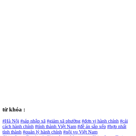
từ khóa :
#Hà Nội
#sáp nhập xã
#giảm xã phường
#đơn vị hành chính
#cải
cách hành chính
#tỉnh thành Việt Nam
#đề án sắp xếp
#hợp nhất
tỉnh thành
#quản lý hành chính
#nội vụ Việt Nam