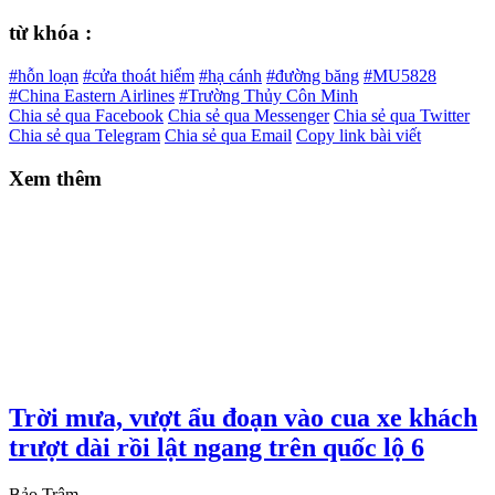
từ khóa :
#hỗn loạn
#cửa thoát hiểm
#hạ cánh
#đường băng
#MU5828
#China Eastern Airlines
#Trường Thủy Côn Minh
Chia sẻ qua Facebook
Chia sẻ qua Messenger
Chia sẻ qua Twitter
Chia sẻ qua Telegram
Chia sẻ qua Email
Copy link bài viết
Xem thêm
Trời mưa, vượt ẩu đoạn vào cua xe khách
trượt dài rồi lật ngang trên quốc lộ 6
Bảo Trâm