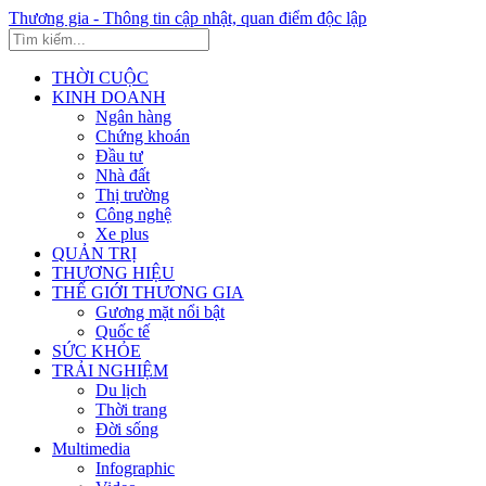
Thương gia - Thông tin cập nhật, quan điểm độc lập
THỜI CUỘC
KINH DOANH
Ngân hàng
Chứng khoán
Đầu tư
Nhà đất
Thị trường
Công nghệ
Xe plus
QUẢN TRỊ
THƯƠNG HIỆU
THẾ GIỚI THƯƠNG GIA
Gương mặt nổi bật
Quốc tế
SỨC KHỎE
TRẢI NGHIỆM
Du lịch
Thời trang
Đời sống
Multimedia
Infographic