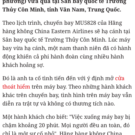
phương) vừa qua tại Sân bay quốc tế Trường
Thủy Côn Minh, tỉnh Vân Nam, Trung Quốc.
Theo lịch trình, chuyến bay MU5828 của Hãng
hàng không China Eastern Airlines sẽ hạ cánh tại
Sân bay quốc tế Trường Thủy Côn Minh. Lúc máy
bay vừa hạ cánh, một nam thanh niên đã có hành
động khiến cả phi hành đoàn cùng nhiều hành
khách hoảng sợ.
Đó là anh ta cố tình tiến đến với ý định mở
cửa
thoát hiểm
trên máy bay. Theo những hành khách
khác trên chuyến bay, tình hình trên máy bay vẫn
diễn ra trật tự và không có thương tích nào.
Một hành khách cho biết: "Việc xuống máy bay bị
chậm khoảng 20 phút. Mọi người đều an toàn, đó
chỉ là một sự cố nhỏ". Hãng hàng không China