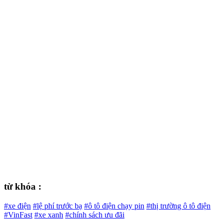
từ khóa :
#xe điện
#lệ phí trước bạ
#ô tô điện chạy pin
#thị trường ô tô điện
#VinFast
#xe xanh
#chính sách ưu đãi