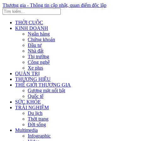
Thương gia - Thông tin cập nhật, quan điểm độc lập
THỜI CUỘC
KINH DOANH
Ngân hàng
Chứng khoán
Đầu tư
Nhà đất
Thị trường
Công nghệ
Xe plus
QUẢN TRỊ
THƯƠNG HIỆU
THẾ GIỚI THƯƠNG GIA
Gương mặt nổi bật
Quốc tế
SỨC KHỎE
TRẢI NGHIỆM
Du lịch
Thời trang
Đời sống
Multimedia
Infographic