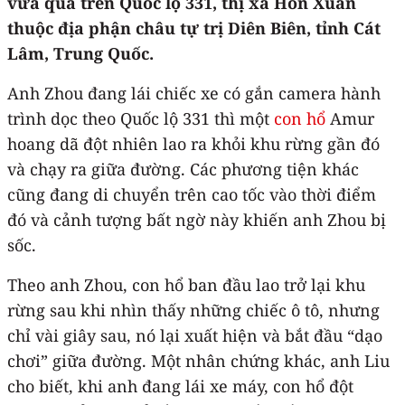
vừa qua trên Quốc lộ 331, thị xã Hồn Xuân
thuộc địa phận châu tự trị Diên Biên, tỉnh Cát
Lâm, Trung Quốc.
Anh Zhou đang lái chiếc xe có gắn camera hành
trình dọc theo Quốc lộ 331 thì một
con hổ
Amur
hoang dã đột nhiên lao ra khỏi khu rừng gần đó
và chạy ra giữa đường. Các phương tiện khác
cũng đang di chuyển trên cao tốc vào thời điểm
đó và cảnh tượng bất ngờ này khiến anh Zhou bị
sốc.
Theo anh Zhou, con hổ ban đầu lao trở lại khu
rừng sau khi nhìn thấy những chiếc ô tô, nhưng
chỉ vài giây sau, nó lại xuất hiện và bắt đầu “dạo
chơi” giữa đường. Một nhân chứng khác, anh Liu
cho biết, khi anh đang lái xe máy, con hổ đột