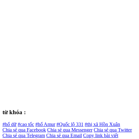
từ khóa :
#hổ dữ
#cao tốc
#hổ Amur
#Quốc lộ 331
#thị xã Hồn Xuân
Chia sẻ qua Facebook
Chia sẻ qua Messenger
Chia sẻ qua Twitter
Chia sẻ qua Telegram
Chia sẻ qua Email
Copy link bài viết