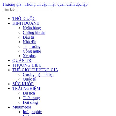
Thương gia - Thông tin cập nhật, quan điểm độc lập
THỜI CUỘC
KINH DOANH
Ngân hàng
Chứng khoán
Đầu tư
Nhà đất
Thị trường
Công nghệ
Xe plus
QUẢN TRỊ
THƯƠNG HIỆU
THẾ GIỚI THƯƠNG GIA
Gương mặt nổi bật
Quốc tế
SỨC KHỎE
TRẢI NGHIỆM
Du lịch
Thời trang
Đời sống
Multimedia
Infographic