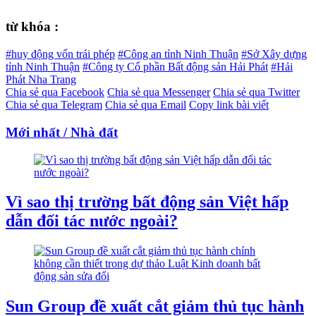
từ khóa :
#huy động vốn trái phép
#Công an tỉnh Ninh Thuận
#Sở Xây dựng
tỉnh Ninh Thuận
#Công ty Cổ phần Bất động sản Hải Phát
#Hải
Phát Nha Trang
Chia sẻ qua Facebook
Chia sẻ qua Messenger
Chia sẻ qua Twitter
Chia sẻ qua Telegram
Chia sẻ qua Email
Copy link bài viết
Mới nhất / Nhà đất
Vì sao thị trường bất động sản Việt hấp
dẫn đối tác nước ngoài?
Sun Group đề xuất cắt giảm thủ tục hành