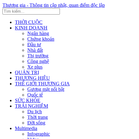
Thương gia - Thông tin cập nhật, quan điểm độc lập
THỜI CUỘC
KINH DOANH
Ngân hàng
Chứng khoán
Đầu tư
Nhà đất
Thị trường
Công nghệ
Xe plus
QUẢN TRỊ
THƯƠNG HIỆU
THẾ GIỚI THƯƠNG GIA
Gương mặt nổi bật
Quốc tế
SỨC KHỎE
TRẢI NGHIỆM
Du lịch
Thời trang
Đời sống
Multimedia
Infographic