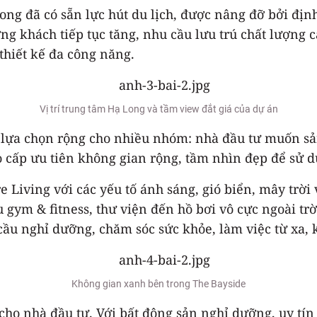
Long đã có sẵn lực hút du lịch, được nâng đỡ bởi đị
ng khách tiếp tục tăng, nhu cầu lưu trú chất lượng 
 thiết kế đa công năng.
Vị trí trung tâm Hạ Long và tầm view đắt giá của dự án
 lựa chọn rộng cho nhiều nhóm: nhà đầu tư muốn sản
o cấp ưu tiên không gian rộng, tầm nhìn đẹp để sử
e Living với các yếu tố ánh sáng, gió biển, mây trờ
 gym & fitness, thư viện đến hồ bơi vô cực ngoài tr
 nghỉ dưỡng, chăm sóc sức khỏe, làm việc từ xa, kết
Không gian xanh bên trong The Bayside
ho nhà đầu tư. Với bất động sản nghỉ dưỡng, uy tín n