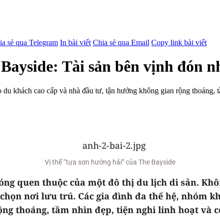
ia sẻ qua Telegram
In bài viết
Chia sẻ qua Email
Copy link bài viết
Bayside: Tài sản bên vịnh đón n
 du khách cao cấp và nhà đầu tư, tận hưởng không gian rộng thoáng, t
Vị thế “tựa sơn hướng hải” của The Bayside
g quen thuộc của một đô thị du lịch di sản. Khôn
 chọn nơi lưu trú. Các gia đình đa thế hệ, nhóm 
ng thoáng, tầm nhìn đẹp, tiện nghi linh hoạt và 