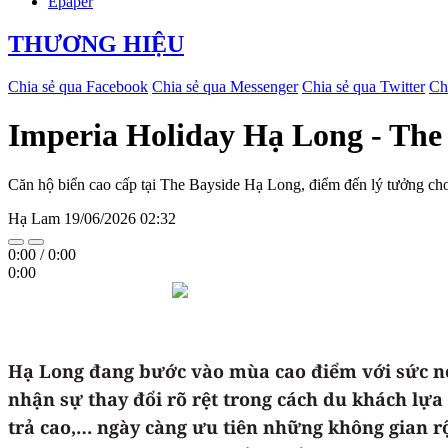
Epaper
THƯƠNG HIỆU
Chia sẻ qua Facebook
Chia sẻ qua Messenger
Chia sẻ qua Twitter
Ch
Imperia Holiday Hạ Long - The 
Căn hộ biển cao cấp tại The Bayside Hạ Long, điểm đến lý tưởng cho
Hạ Lam
19/06/2026 02:32
0:00
/
0:00
0:00
Hạ Long đang bước vào mùa cao điểm với sức nón
nhận sự thay đổi rõ rệt trong cách du khách lựa
trả cao,… ngày càng ưu tiên những không gian rộ