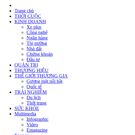
Trang chủ
THỜI CUỘC
KINH DOANH
Xe plus
Công nghệ
Ngân hàng
Thị trường
Nhà đất
Chứng khoán
Đầu tư
QUẢN TRỊ
THƯƠNG HIỆU
THẾ GIỚI THƯƠNG GIA
Gương mặt nổi bật
Quốc tế
TRẢI NGHIỆM
Du lịch
Thời trang
SỨC KHỎE
Multimedia
Infographic
Video
Emagazine