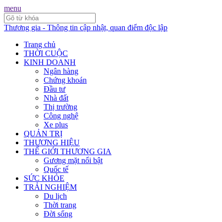
menu
Thương gia - Thông tin cập nhật, quan điểm độc lập
Trang chủ
THỜI CUỘC
KINH DOANH
Ngân hàng
Chứng khoán
Đầu tư
Nhà đất
Thị trường
Công nghệ
Xe plus
QUẢN TRỊ
THƯƠNG HIỆU
THẾ GIỚI THƯƠNG GIA
Gương mặt nổi bật
Quốc tế
SỨC KHỎE
TRẢI NGHIỆM
Du lịch
Thời trang
Đời sống