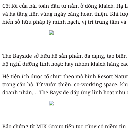
Cốt lõi của bài toán đầu tư nằm ở dòng khách. Hạ 
và hạ tầng liên vùng ngày càng hoàn thiện. Khi lượ
biển sở hữu pháp lý minh bạch, vị trí trung tâm và
The Bayside sở hữu hệ sản phẩm đa dạng, tạo biên
hộ nghỉ dưỡng linh hoạt; hay nhóm khách hàng ca
Hệ tiện ích được tổ chức theo mô hình Resort Natur
trong căn hộ. Từ vườn thiền, co-working space, khu
doanh nhân,… The Bayside đáp ứng linh hoạt nhu cầu
Bảo chứng từ MIK Group tiếp tục củng cố niềm tin c