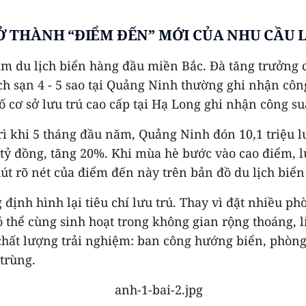
Ở THÀNH “ĐIỂM ĐẾN” MỚI CỦA NHU CẦU 
âm du lịch biển hàng đầu miền Bắc. Đà tăng trưởng 
h sạn 4 - 5 sao tại Quảng Ninh thường ghi nhận công 
ố cơ sở lưu trú cao cấp tại Hạ Long ghi nhận công su
ì khi 5 tháng đầu năm, Quảng Ninh đón 10,1 triệu lư
0 tỷ đồng, tăng 20%. Khi mùa hè bước vào cao điểm, 
hút rõ nét của điểm đến này trên bản đồ du lịch biển
 định hình lại tiêu chí lưu trú. Thay vì đặt nhiều ph
ó thể cùng sinh hoạt trong không gian rộng thoáng, l
 chất lượng trải nghiệm: ban công hướng biển, phòn
trùng.