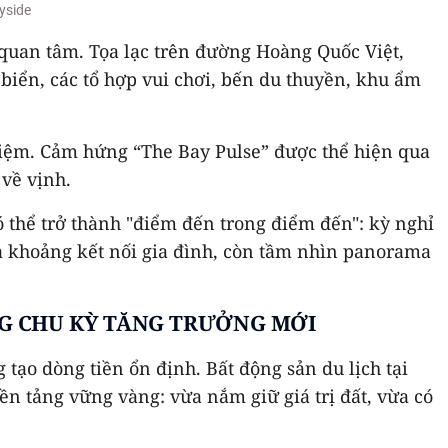
yside
 quan tâm. Tọa lạc trên đường Hoàng Quốc Việt,
i biển, các tổ hợp vui chơi, bến du thuyền, khu ẩm
ghiệm. Cảm hứng “The Bay Pulse” được thể hiện qua
về vịnh.
ó thể trở thành "điểm đến trong điểm đến": kỳ nghỉ
 khoảng kết nối gia đình, còn tầm nhìn panorama
ONG CHU KỲ TĂNG TRƯỞNG MỚI
 tạo dòng tiền ổn định. Bất động sản du lịch tại
n tảng vững vàng: vừa nắm giữ giá trị đất, vừa có