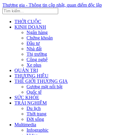
Thương gia - Thông tin cập nhật, quan điểm độc lập
THỜI CUỘC
KINH DOANH
Ngân hàng
Chứng khoán
Đầu tư
Nhà đất
Thị trường
Công nghệ
Xe plus
QUẢN TRỊ
THƯƠNG HIỆU
THẾ GIỚI THƯƠNG GIA
Gương mặt nổi bật
Quốc tế
SỨC KHỎE
TRẢI NGHIỆM
Du lịch
Thời trang
Đời sống
Multimedia
Infographic