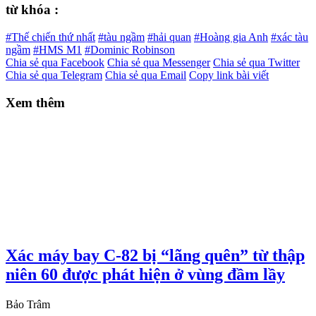
từ khóa :
#Thế chiến thứ nhất
#tàu ngầm
#hải quan
#Hoàng gia Anh
#xác tàu
ngầm
#HMS M1
#Dominic Robinson
Chia sẻ qua Facebook
Chia sẻ qua Messenger
Chia sẻ qua Twitter
Chia sẻ qua Telegram
Chia sẻ qua Email
Copy link bài viết
Xem thêm
Xác máy bay C-82 bị “lãng quên” từ thập
niên 60 được phát hiện ở vùng đầm lầy
Bảo Trâm