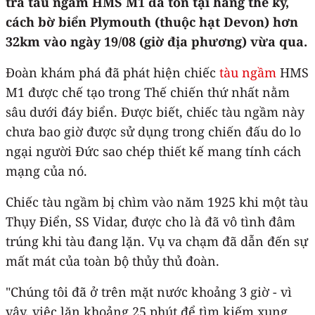
tra tàu ngầm HMS M1 đã tồn tại hàng thế kỷ,
cách bờ biển Plymouth (thuộc hạt Devon) hơn
32km vào ngày 19/08 (giờ địa phương) vừa qua.
Đoàn khám phá đã phát hiện chiếc
tàu ngầm
HMS
M1 được chế tạo trong Thế chiến thứ nhất nằm
sâu dưới đáy biển. Được biết, chiếc tàu ngầm này
chưa bao giờ được sử dụng trong chiến đấu do lo
ngại người Đức sao chép thiết kế mang tính cách
mạng của nó.
Chiếc tàu ngầm bị chìm vào năm 1925 khi một tàu
Thụy Điển, SS Vidar, được cho là đã vô tình đâm
trúng khi tàu đang lặn. Vụ va chạm đã dẫn đến sự
mất mát của toàn bộ thủy thủ đoàn.
"Chúng tôi đã ở trên mặt nước khoảng 3 giờ - vì
vậy, việc lặn khoảng 25 phút để tìm kiếm xung