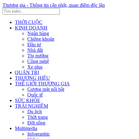
Thương gia - Thông tin cập nhật, quan điểm độc lập
THỜI CUỘC
KINH DOANH
Ngân hàng
Chứng khoán
Đầu tư
Nhà đất
Thị trường
Công nghệ
Xe plus
QUẢN TRỊ
THƯƠNG HIỆU
THẾ GIỚI THƯƠNG GIA
Gương mặt nổi bật
Quốc tế
SỨC KHỎE
TRẢI NGHIỆM
Du lịch
Thời trang
Đời sống
Multimedia
Infographic