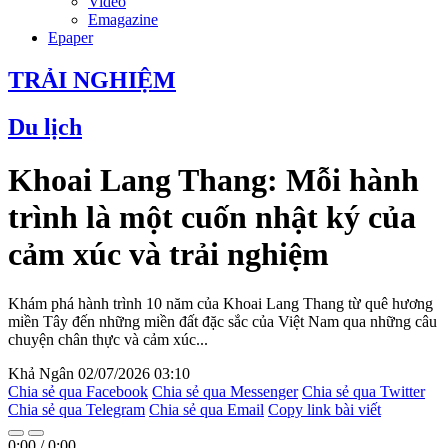
Video
Emagazine
Epaper
TRẢI NGHIỆM
Du lịch
Khoai Lang Thang: Mỗi hành
trình là một cuốn nhật ký của
cảm xúc và trải nghiệm
Khám phá hành trình 10 năm của Khoai Lang Thang từ quê hương
miền Tây đến những miền đất đặc sắc của Việt Nam qua những câu
chuyện chân thực và cảm xúc...
Khả Ngân
02/07/2026 03:10
Chia sẻ qua Facebook
Chia sẻ qua Messenger
Chia sẻ qua Twitter
Chia sẻ qua Telegram
Chia sẻ qua Email
Copy link bài viết
0:00
/
0:00