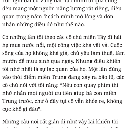
Tôi nghĩ bất cứ vùng đất nào mình đi qua cũng
đều mang một nguồn năng lượng rất riêng, điều
quan trọng nằm ở cách mình mở lòng và đón
nhận những điều đó như thế nào.
Có những lần tôi theo các cô chú miền Tây đi hái
hẹ mùa nước nổi, một công việc khá vất vả. Cuộc
sống của họ không khá giả, chủ yếu làm thuê, làm
mướn để mưu sinh qua ngày. Nhưng điều khiến
tôi nhớ nhất là sự lạc quan của họ. Một lần đúng
vào thời điểm miền Trung đang xảy ra bão lũ, các
cô chú nói với tôi rằng: “Nếu con quay phim thì
nhớ nhắn mọi người ưu tiên giúp bà con miền
Trung trước, chứ ở đây tụi cô vẫn khỏe re, không
cực khổ gì đâu”.
Những câu nói rất giản dị như vậy lại khiến tôi