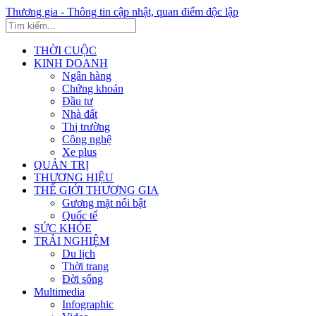
Thương gia - Thông tin cập nhật, quan điểm độc lập
THỜI CUỘC
KINH DOANH
Ngân hàng
Chứng khoán
Đầu tư
Nhà đất
Thị trường
Công nghệ
Xe plus
QUẢN TRỊ
THƯƠNG HIỆU
THẾ GIỚI THƯƠNG GIA
Gương mặt nổi bật
Quốc tế
SỨC KHỎE
TRẢI NGHIỆM
Du lịch
Thời trang
Đời sống
Multimedia
Infographic