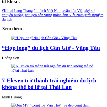
từ khóa :
#Khoai Lang Thang
#du lịch Việt Nam
#văn hóa Việt
#kỹ sư
chuyển hướng
#du lịch bền vững
#hình ảnh Việt Nam
#trải nghiệm
du lịch
Xem thêm
“Hợp long” du lịch Cần Giờ - Vũng Tàu
Hoàng Sơn
7-Eleven trở thành trải nghiệm du lịch
không thể bỏ lỡ tại Thái Lan
Minh Hương