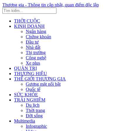
Thương gia - Thông tin cập nhật, quan điểm độc lập
THỜI CUỘC
KINH DOANH
Ngân hàng
Chứng khoán
Đầu tư
Nhà đất
Thị trường
Công nghệ
Xe plus
QUẢN TRỊ
THƯƠNG HIỆU
THẾ GIỚI THƯƠNG GIA
Gương mặt nổi bật
Quốc tế
SỨC KHỎE
TRẢI NGHIỆM
Du lịch
Thời trang
Đời sống
Multimedia
Infographic