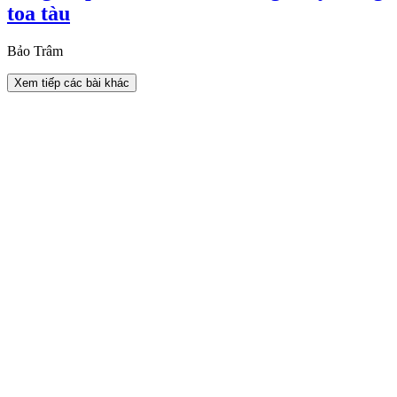
toa tàu
Bảo Trâm
Xem tiếp các bài khác