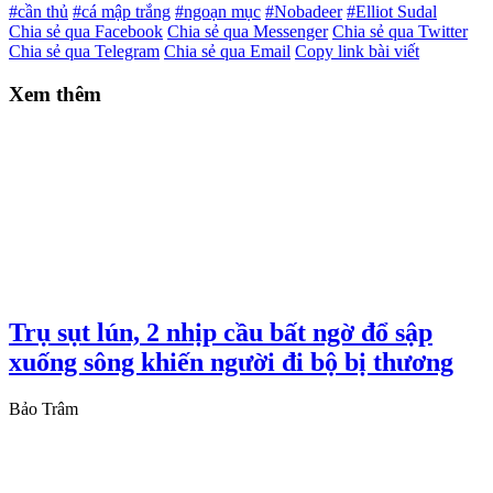
#cần thủ
#cá mập trắng
#ngoạn mục
#Nobadeer
#Elliot Sudal
Chia sẻ qua Facebook
Chia sẻ qua Messenger
Chia sẻ qua Twitter
Chia sẻ qua Telegram
Chia sẻ qua Email
Copy link bài viết
Xem thêm
Trụ sụt lún, 2 nhịp cầu bất ngờ đổ sập
xuống sông khiến người đi bộ bị thương
Bảo Trâm