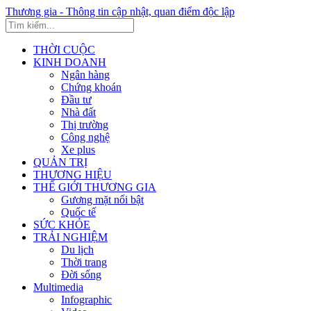
Thương gia - Thông tin cập nhật, quan điểm độc lập
THỜI CUỘC
KINH DOANH
Ngân hàng
Chứng khoán
Đầu tư
Nhà đất
Thị trường
Công nghệ
Xe plus
QUẢN TRỊ
THƯƠNG HIỆU
THẾ GIỚI THƯƠNG GIA
Gương mặt nổi bật
Quốc tế
SỨC KHỎE
TRẢI NGHIỆM
Du lịch
Thời trang
Đời sống
Multimedia
Infographic