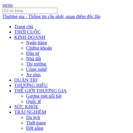
menu
Thương gia - Thông tin cập nhật, quan điểm độc lập
Trang chủ
THỜI CUỘC
KINH DOANH
Ngân hàng
Chứng khoán
Đầu tư
Nhà đất
Thị trường
Công nghệ
Xe plus
QUẢN TRỊ
THƯƠNG HIỆU
THẾ GIỚI THƯƠNG GIA
Gương mặt nổi bật
Quốc tế
SỨC KHỎE
TRẢI NGHIỆM
Du lịch
Thời trang
Đời sống