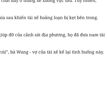
ã chất đầy ở thùng xe xuống vực sâu. Tuy nhiên,
hía sau khiến tài xế hoảng loạn bị kẹt bên trong.
 giúp đỡ của cảnh sát địa phương, họ đã đưa nam tài
úi”, bà Wang - vợ của tài xế kể lại tình huống này.