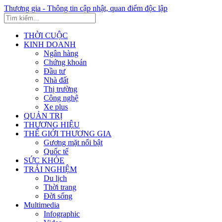
Thương gia - Thông tin cập nhật, quan điểm độc lập
THỜI CUỘC
KINH DOANH
Ngân hàng
Chứng khoán
Đầu tư
Nhà đất
Thị trường
Công nghệ
Xe plus
QUẢN TRỊ
THƯƠNG HIỆU
THẾ GIỚI THƯƠNG GIA
Gương mặt nổi bật
Quốc tế
SỨC KHỎE
TRẢI NGHIỆM
Du lịch
Thời trang
Đời sống
Multimedia
Infographic