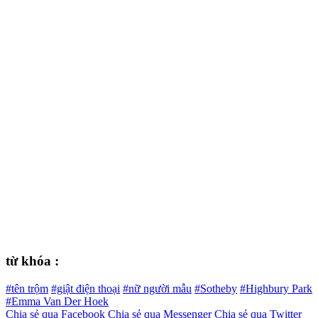
từ khóa :
#tên trộm
#giật điện thoại
#nữ người mẫu
#Sotheby
#Highbury Park
#Emma Van Der Hoek
Chia sẻ qua Facebook
Chia sẻ qua Messenger
Chia sẻ qua Twitter