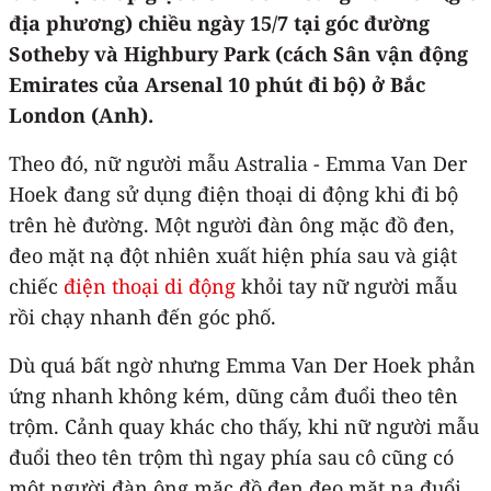
địa phương) chiều ngày 15/7 tại góc đường
Sotheby và Highbury Park (cách Sân vận động
Emirates của Arsenal 10 phút đi bộ) ở Bắc
London (Anh).
Theo đó, nữ người mẫu Astralia - Emma Van Der
Hoek đang sử dụng điện thoại di động khi đi bộ
trên hè đường. Một người đàn ông mặc đồ đen,
đeo mặt nạ đột nhiên xuất hiện phía sau và giật
chiếc
điện thoại di động
khỏi tay nữ người mẫu
rồi chạy nhanh đến góc phố.
Dù quá bất ngờ nhưng Emma Van Der Hoek phản
ứng nhanh không kém, dũng cảm đuổi theo tên
trộm. Cảnh quay khác cho thấy, khi nữ người mẫu
đuổi theo tên trộm thì ngay phía sau cô cũng có
một người đàn ông mặc đồ đen đeo mặt nạ đuổi