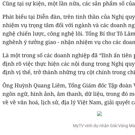
Cũng tại sự kiện, một lần nữa, các sản phẩm số củ
Phát biểu tại Diễn đàn, trên tinh thần của Nghị q
nhiệm vụ trọng tâm đối với ngành và các doanh ngh
nghệ chiến lược, công nghệ lõi. Tổng Bí thư Tô Lâm
nghênh ý tưởng giao - nhận nhiệm vụ cho các doan
Là một trong số các doanh nghiệp đã “lĩnh ấn tiên
định rõ việc thực hiện các nội dung trong Nghị qu
định vị thế, trở thành những trụ cột chính trong c
Ông Huỳnh Quang Liêm, Tổng Giám đốc Tập đoàn VN
ngôn ngữ, hình ảnh, âm thanh, dữ liệu, trong đó mô 
về về văn hoá, lịch sử, địa lý Việt Nam, giải quyết
MyTV vinh dự nhận Giải Vàng Mak