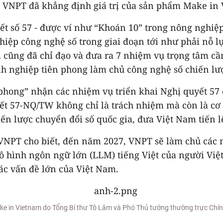
a VNPT đã khẳng định giá trị của sản phẩm Make in 
uyết số 57 - được ví như “Khoán 10” trong nông nghi
iệp công nghệ số trong giai đoạn tới như phải nỗ lự
 cũng đã chỉ đạo và đưa ra 7 nhiệm vụ trọng tâm cần
h nghiệp tiên phong làm chủ công nghệ số chiến lượ
 phong” nhận các nhiệm vụ triển khai Nghị quyết 57
yết 57-NQ/TW không chỉ là trách nhiệm mà còn là c
hiến lược chuyển đổi số quốc gia, đưa Việt Nam tiến 
PT cho biết, đến năm 2027, VNPT sẽ làm chủ các m
hình ngôn ngữ lớn (LLM) tiếng Việt của người Việt vớ
 các vấn đề lớn của Việt Nam.
e in Vietnam do Tổng Bí thư Tô Lâm và Phó Thủ tướng thường trực Chí