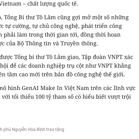
Vietnam – chất lượng quốc tế.
ệp, Tổng Bí thư Tô Lâm cũng gợi mở một số những
c tự cường, tự chủ công nghệ, phát triển công
 phải làm trong thời gian tới, đồng thời hoan
c của Bộ Thông tin và Truyền thông.
 được Tổng bí thư Tô Lâm giao, Tập đoàn VNPT xác
ơ hội để các doanh nghiệp trụ cột như VNPT khẳng
lên tầm cao mới trên bản đồ công nghệ thế giới.
ô hình GenAI Make In Việt Nam trên các lĩnh vực
i tối thiểu 100 tỷ tham số có hiểu biết vượt trội
nh phủ Nguyễn Hòa Bình trao tặng