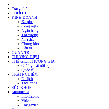
Trang chủ
THỜI CUỘC
KINH DOANH
Xe plus
Công nghệ
Ngân hàng
Thị trường
Nhà đất
Chứng khoán
Đầu tư
QUẢN TRỊ
THƯƠNG HIỆU
THẾ GIỚI THƯƠNG GIA
Gương mặt nổi bật
Quốc tế
TRẢI NGHIỆM
Du lịch
Thời trang
SỨC KHỎE
Multimedia
Infographic
Video
Emagazine