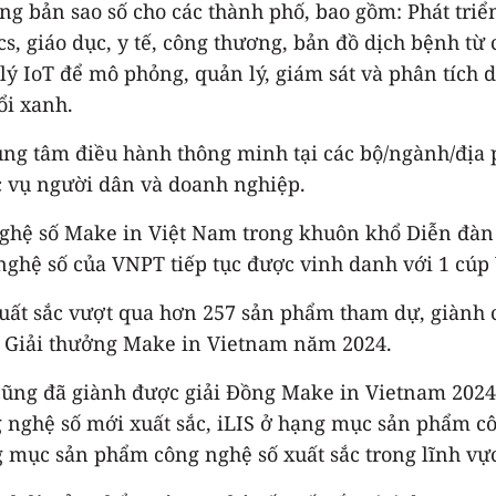
 bản sao số cho các thành phố, bao gồm: Phát triể
tics, giáo dục, y tế, công thương, bản đồ dịch bệnh 
lý IoT để mô phỏng, quản lý, giám sát và phân tích d
ổi xanh.
rung tâm điều hành thông minh tại các bộ/ngành/địa
c vụ người dân và doanh nghiệp.
nghệ số Make in Việt Nam trong khuôn khổ Diễn đàn 
nghệ số của VNPT tiếp tục được vinh danh với 1 cúp
uất sắc vượt qua hơn 257 sản phẩm tham dự, giành
 tại Giải thưởng Make in Vietnam năm 2024.
cũng đã giành được giải Đồng Make in Vietnam 2024 
ghệ số mới xuất sắc, iLIS ở hạng mục sản phẩm côn
mục sản phẩm công nghệ số xuất sắc trong lĩnh vực g