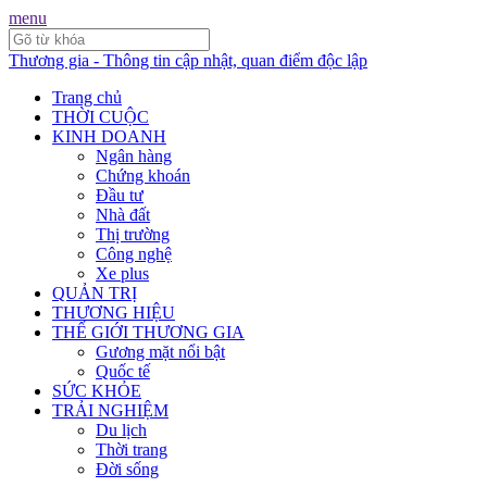
menu
Thương gia - Thông tin cập nhật, quan điểm độc lập
Trang chủ
THỜI CUỘC
KINH DOANH
Ngân hàng
Chứng khoán
Đầu tư
Nhà đất
Thị trường
Công nghệ
Xe plus
QUẢN TRỊ
THƯƠNG HIỆU
THẾ GIỚI THƯƠNG GIA
Gương mặt nổi bật
Quốc tế
SỨC KHỎE
TRẢI NGHIỆM
Du lịch
Thời trang
Đời sống