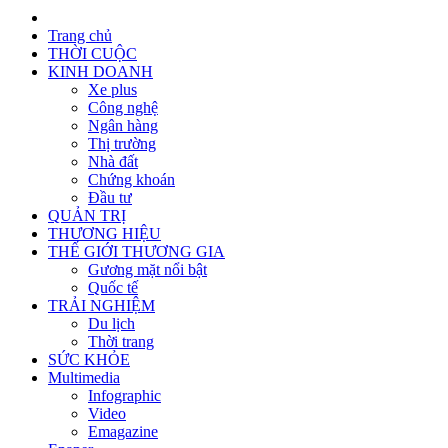
Trang chủ
THỜI CUỘC
KINH DOANH
Xe plus
Công nghệ
Ngân hàng
Thị trường
Nhà đất
Chứng khoán
Đầu tư
QUẢN TRỊ
THƯƠNG HIỆU
THẾ GIỚI THƯƠNG GIA
Gương mặt nổi bật
Quốc tế
TRẢI NGHIỆM
Du lịch
Thời trang
SỨC KHỎE
Multimedia
Infographic
Video
Emagazine