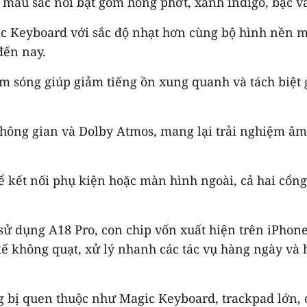
 màu sắc nổi bật gồm hồng phớt, xanh indigo, bạc và
 Keyboard với sắc độ nhạt hơn cùng bộ hình nền m
đến nay.
 sóng giúp giảm tiếng ồn xung quanh và tách biệt 
không gian và Dolby Atmos, mang lại trải nghiệm â
 kết nối phụ kiện hoặc màn hình ngoài, cả hai cổng
ử dụng A18 Pro, con chip vốn xuất hiện trên iPhon
ế không quạt, xử lý nhanh các tác vụ hàng ngày và h
bị quen thuộc như Magic Keyboard, trackpad lớn, ca