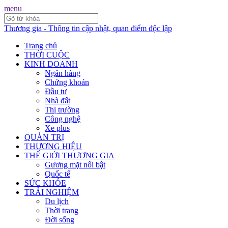
menu
Thương gia - Thông tin cập nhật, quan điểm độc lập
Trang chủ
THỜI CUỘC
KINH DOANH
Ngân hàng
Chứng khoán
Đầu tư
Nhà đất
Thị trường
Công nghệ
Xe plus
QUẢN TRỊ
THƯƠNG HIỆU
THẾ GIỚI THƯƠNG GIA
Gương mặt nổi bật
Quốc tế
SỨC KHỎE
TRẢI NGHIỆM
Du lịch
Thời trang
Đời sống