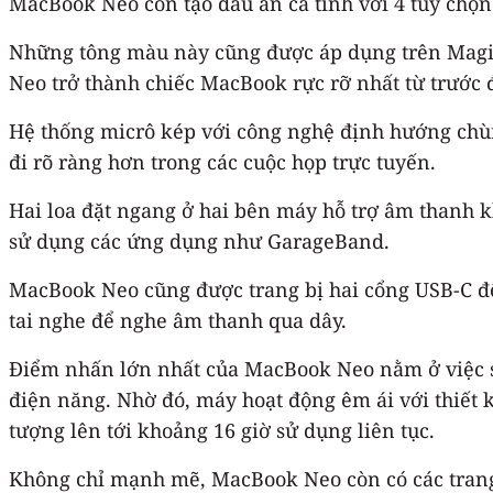
MacBook Neo còn tạo dấu ấn cá tính với 4 tùy chọn
Những tông màu này cũng được áp dụng trên Magic
Neo trở thành chiếc MacBook rực rỡ nhất từ trước 
Hệ thống micrô kép với công nghệ định hướng chùm
đi rõ ràng hơn trong các cuộc họp trực tuyến.
Hai loa đặt ngang ở hai bên máy hỗ trợ âm thanh 
sử dụng các ứng dụng như GarageBand.
MacBook Neo cũng được trang bị hai cổng USB-C để
tai nghe để nghe âm thanh qua dây.
Điểm nhấn lớn nhất của MacBook Neo nằm ở việc s
điện năng. Nhờ đó, máy hoạt động êm ái với thiết k
tượng lên tới khoảng 16 giờ sử dụng liên tục.
Không chỉ mạnh mẽ, MacBook Neo còn có các trang 