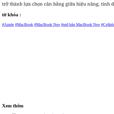
trở thành lựa chọn cân bằng giữa hiệu năng, tính d
từ khóa :
#Apple
#MacBook
#MacBook Neo
#mở bán MacBook Neo
#Cellp
Xem thêm