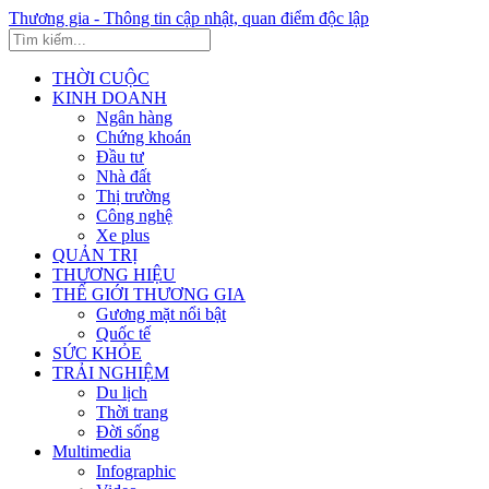
Thương gia - Thông tin cập nhật, quan điểm độc lập
THỜI CUỘC
KINH DOANH
Ngân hàng
Chứng khoán
Đầu tư
Nhà đất
Thị trường
Công nghệ
Xe plus
QUẢN TRỊ
THƯƠNG HIỆU
THẾ GIỚI THƯƠNG GIA
Gương mặt nổi bật
Quốc tế
SỨC KHỎE
TRẢI NGHIỆM
Du lịch
Thời trang
Đời sống
Multimedia
Infographic