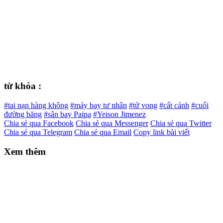
từ khóa :
#tai nạn hàng không
#máy bay tư nhân
#tử vong
#cất cánh
#cuối
đường băng
#sân bay Paipa
#Yeison Jimenez
Chia sẻ qua Facebook
Chia sẻ qua Messenger
Chia sẻ qua Twitter
Chia sẻ qua Telegram
Chia sẻ qua Email
Copy link bài viết
Xem thêm