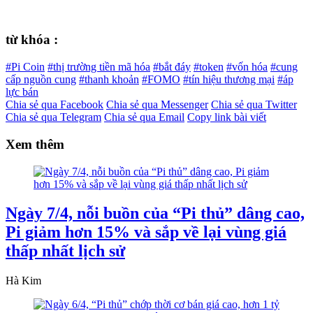
từ khóa :
#Pi Coin
#thị trường tiền mã hóa
#bắt đáy
#token
#vốn hóa
#cung
cấp nguồn cung
#thanh khoản
#FOMO
#tín hiệu thương mại
#áp
lực bán
Chia sẻ qua Facebook
Chia sẻ qua Messenger
Chia sẻ qua Twitter
Chia sẻ qua Telegram
Chia sẻ qua Email
Copy link bài viết
Xem thêm
Ngày 7/4, nỗi buồn của “Pi thủ” dâng cao,
Pi giảm hơn 15% và sắp về lại vùng giá
thấp nhất lịch sử
Hà Kim