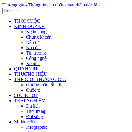
Thương gia - Thông tin cập nhật, quan điểm độc lập
THỜI CUỘC
KINH DOANH
Ngân hàng
Chứng khoán
Đầu tư
Nhà đất
Thị trường
Công nghệ
Xe plus
QUẢN TRỊ
THƯƠNG HIỆU
THẾ GIỚI THƯƠNG GIA
Gương mặt nổi bật
Quốc tế
SỨC KHỎE
TRẢI NGHIỆM
Du lịch
Thời trang
Đời sống
Multimedia
Infographic