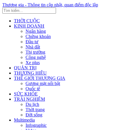
Thương gia - Thông tin cập nhật, quan điểm độc lập
THỜI CUỘC
KINH DOANH
Ngân hàng
Chứng khoán
Đầu tư
Nhà đất
Thị trường
Công nghệ
Xe plus
QUẢN TRỊ
THƯƠNG HIỆU
THẾ GIỚI THƯƠNG GIA
Gương mặt nổi bật
Quốc tế
SỨC KHỎE
TRẢI NGHIỆM
Du lịch
Thời trang
Đời sống
Multimedia
Infographic