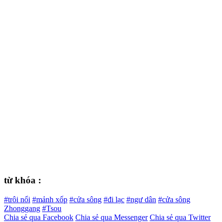
từ khóa :
#trôi nổi
#mảnh xốp
#cửa sông
#đi lạc
#ngư dân
#cửa sông
Zhonggang
#Tsou
Chia sẻ qua Facebook
Chia sẻ qua Messenger
Chia sẻ qua Twitter