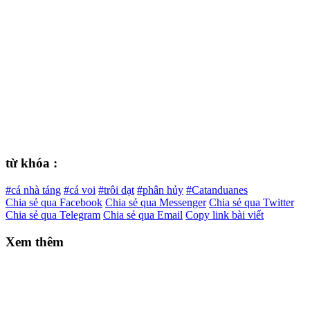
từ khóa :
#cá nhà táng
#cá voi
#trôi dạt
#phân hủy
#Catanduanes
Chia sẻ qua Facebook
Chia sẻ qua Messenger
Chia sẻ qua Twitter
Chia sẻ qua Telegram
Chia sẻ qua Email
Copy link bài viết
Xem thêm