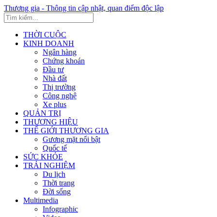
Thương gia - Thông tin cập nhật, quan điểm độc lập
THỜI CUỘC
KINH DOANH
Ngân hàng
Chứng khoán
Đầu tư
Nhà đất
Thị trường
Công nghệ
Xe plus
QUẢN TRỊ
THƯƠNG HIỆU
THẾ GIỚI THƯƠNG GIA
Gương mặt nổi bật
Quốc tế
SỨC KHỎE
TRẢI NGHIỆM
Du lịch
Thời trang
Đời sống
Multimedia
Infographic