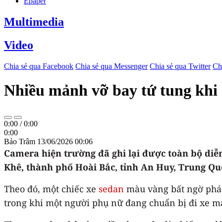
Epaper
Multimedia
Video
Chia sẻ qua Facebook
Chia sẻ qua Messenger
Chia sẻ qua Twitter
Ch
Nhiều mảnh vỡ bay tứ tung khi 
0:00
/
0:00
0:00
Bảo Trâm
13/06/2026 00:06
Camera hiện trường đã ghi lại được toàn bộ diễn
Khê, thành phố Hoài Bắc, tỉnh An Huy, Trung Qu
Theo đó, một chiếc xe
sedan
màu vàng bất ngờ phát
trong khi một người phụ nữ đang chuẩn bị đi xe m