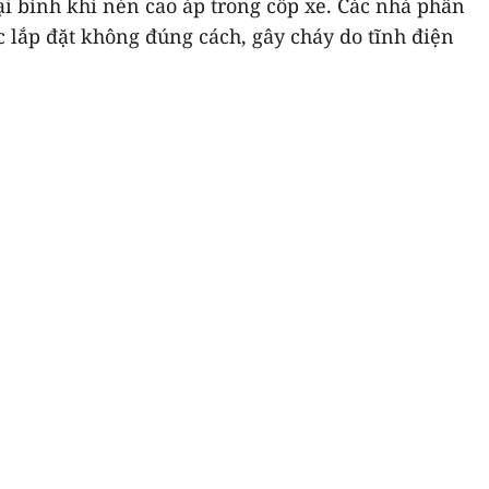
i bình khí nén cao áp trong cốp xe. Các nhà phân
c lắp đặt không đúng cách, gây cháy do tĩnh điện