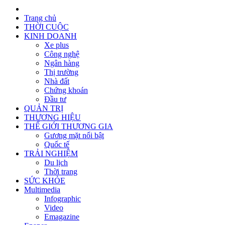
Trang chủ
THỜI CUỘC
KINH DOANH
Xe plus
Công nghệ
Ngân hàng
Thị trường
Nhà đất
Chứng khoán
Đầu tư
QUẢN TRỊ
THƯƠNG HIỆU
THẾ GIỚI THƯƠNG GIA
Gương mặt nổi bật
Quốc tế
TRẢI NGHIỆM
Du lịch
Thời trang
SỨC KHỎE
Multimedia
Infographic
Video
Emagazine