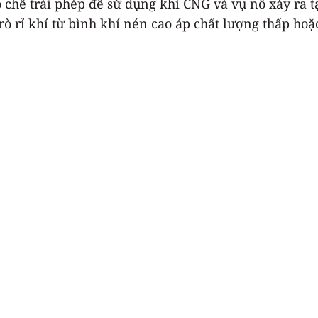
chế trái phép để sử dụng khí CNG và vụ nổ xảy ra tạ
ò rỉ khí từ bình khí nén cao áp chất lượng thấp hoặ