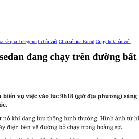
ia sẻ qua Telegram
In bài viết
Chia sẻ qua Email
Copy link bài viết
sedan đang chạy trên đường bất
 biến vụ việc vào lúc 9h18 (giờ địa phương) sán
ốc.
 nổ khi đang lưu thông bình thường. Hình ảnh từ hi
áy điện bên vệ đường bỏ chạy trong hoảng sợ.