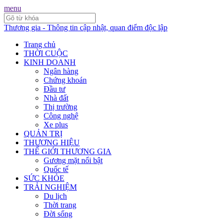
menu
Thương gia - Thông tin cập nhật, quan điểm độc lập
Trang chủ
THỜI CUỘC
KINH DOANH
Ngân hàng
Chứng khoán
Đầu tư
Nhà đất
Thị trường
Công nghệ
Xe plus
QUẢN TRỊ
THƯƠNG HIỆU
THẾ GIỚI THƯƠNG GIA
Gương mặt nổi bật
Quốc tế
SỨC KHỎE
TRẢI NGHIỆM
Du lịch
Thời trang
Đời sống