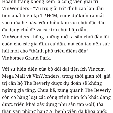
Hoành tráng không kém là công viên giải trí
VinWonders - “Vũ trụ giải trí” đỉnh cao lần đầu
tiên xuất hiện tại TP.HCM, cũng dự kiến ra mắt
vào mùa hè này. Với nhiều khu vui chơi độc đáo,
đa dạng chủ đề và các trò chơi hấp dẫn,
VinWonders không những mở ra sân chơi đầy lôi
cuốn cho các gia đình cư dân, mà còn tạo nên sức
hút mới cho “thành phố triệu điểm đến”
Vinhomes Grand Park.
Với sự hiện diện của bộ đôi đại tiện ích Vincom
Mega Mall và VinWonders, trong thời gian tới, giá
trị căn hộ The Beverly được dự đoán sẽ không
ngừng gia tăng. Chưa kể, xung quanh The Beverly
còn có hàng loạt các công trình tiện ích khác đang
được triển khai xây dựng như sân tập Golf, tòa
tháp văn phòng hạng A, bệnh viện đa khoa quốc