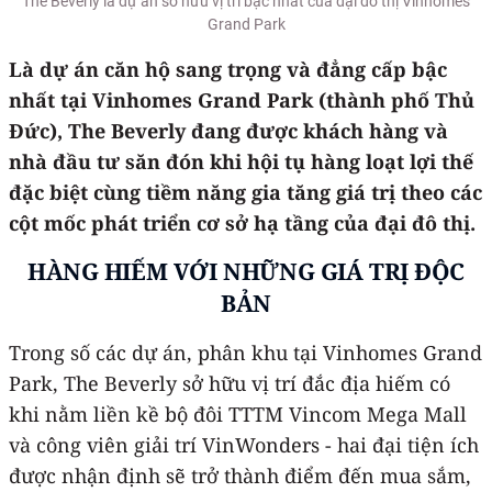
The Beverly là dự án sở hữu vị trí bậc nhất của đại đô thị Vinhomes
Grand Park
Là dự án căn hộ sang trọng và đẳng cấp bậc
nhất tại Vinhomes Grand Park (thành phố Thủ
Đức), The Beverly đang được khách hàng và
nhà đầu tư săn đón khi hội tụ hàng loạt lợi thế
đặc biệt cùng tiềm năng gia tăng giá trị theo các
cột mốc phát triển cơ sở hạ tầng của đại đô thị.
HÀNG HIẾM VỚI NHỮNG GIÁ TRỊ ĐỘC
BẢN
Trong số các dự án, phân khu tại Vinhomes Grand
Park, The Beverly sở hữu vị trí đắc địa hiếm có
khi nằm liền kề bộ đôi TTTM Vincom Mega Mall
và công viên giải trí VinWonders - hai đại tiện ích
được nhận định sẽ trở thành điểm đến mua sắm,