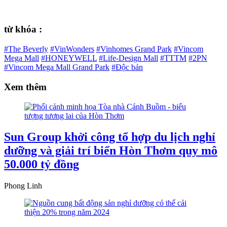
từ khóa :
#The Beverly
#VinWonders
#Vinhomes Grand Park
#Vincom
Mega Mall
#HONEYWELL
#Life-Design Mall
#TTTM
#2PN
#Vincom Mega Mall Grand Park
#Độc bản
Xem thêm
Sun Group khởi công tổ hợp du lịch nghỉ
dưỡng và giải trí biển Hòn Thơm quy mô
50.000 tỷ đồng
Phong Linh