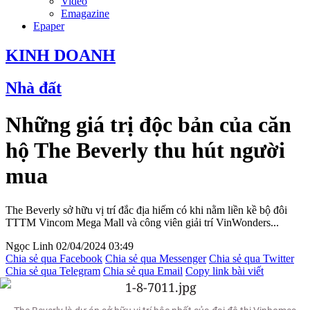
Video
Emagazine
Epaper
KINH DOANH
Nhà đất
Những giá trị độc bản của căn
hộ The Beverly thu hút người
mua
The Beverly sở hữu vị trí đắc địa hiếm có khi nằm liền kề bộ đôi
TTTM Vincom Mega Mall và công viên giải trí VinWonders...
Ngọc Linh
02/04/2024 03:49
Chia sẻ qua Facebook
Chia sẻ qua Messenger
Chia sẻ qua Twitter
Chia sẻ qua Telegram
Chia sẻ qua Email
Copy link bài viết