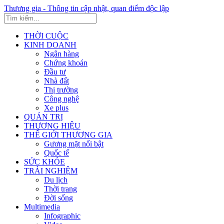
Thương gia - Thông tin cập nhật, quan điểm độc lập
THỜI CUỘC
KINH DOANH
Ngân hàng
Chứng khoán
Đầu tư
Nhà đất
Thị trường
Công nghệ
Xe plus
QUẢN TRỊ
THƯƠNG HIỆU
THẾ GIỚI THƯƠNG GIA
Gương mặt nổi bật
Quốc tế
SỨC KHỎE
TRẢI NGHIỆM
Du lịch
Thời trang
Đời sống
Multimedia
Infographic