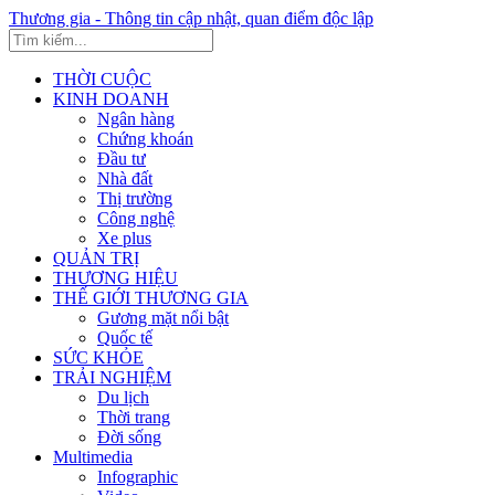
Thương gia - Thông tin cập nhật, quan điểm độc lập
THỜI CUỘC
KINH DOANH
Ngân hàng
Chứng khoán
Đầu tư
Nhà đất
Thị trường
Công nghệ
Xe plus
QUẢN TRỊ
THƯƠNG HIỆU
THẾ GIỚI THƯƠNG GIA
Gương mặt nổi bật
Quốc tế
SỨC KHỎE
TRẢI NGHIỆM
Du lịch
Thời trang
Đời sống
Multimedia
Infographic