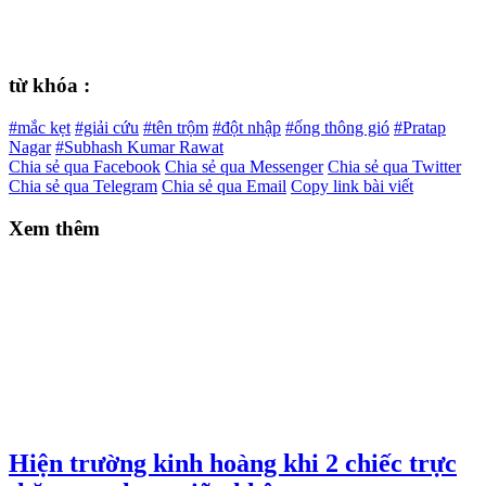
từ khóa :
#mắc kẹt
#giải cứu
#tên trộm
#đột nhập
#ống thông gió
#Pratap
Nagar
#Subhash Kumar Rawat
Chia sẻ qua Facebook
Chia sẻ qua Messenger
Chia sẻ qua Twitter
Chia sẻ qua Telegram
Chia sẻ qua Email
Copy link bài viết
Xem thêm
Hiện trường kinh hoàng khi 2 chiếc trực