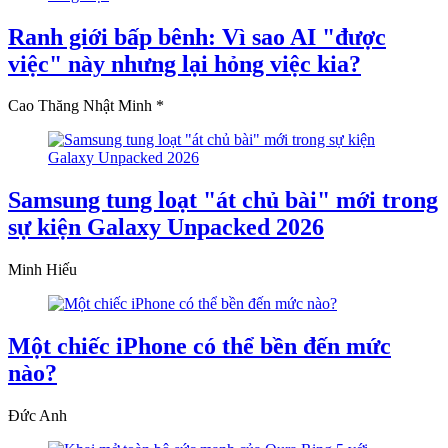
Ranh giới bấp bênh: Vì sao AI "được
việc" này nhưng lại hỏng việc kia?
Cao Thăng Nhật Minh *
Samsung tung loạt "át chủ bài" mới trong
sự kiện Galaxy Unpacked 2026
Minh Hiếu
Một chiếc iPhone có thể bền đến mức
nào?
Đức Anh