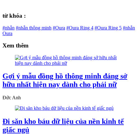
từ khóa :
#nhẫn
#nhẫn thông minh
#Oura
#Oura Ring 4
#Oura Ring 5
#nhẫn
Oura
Xem thêm
Gợi ý mẫu đồng hồ thông minh đáng sở
hữu nhất hiện nay dành cho phái nữ
Đức Anh
Đi săn kho báu dữ liệu của nền kinh tế
giấc ngủ