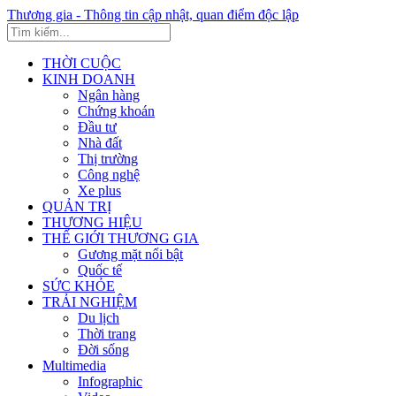
Thương gia - Thông tin cập nhật, quan điểm độc lập
THỜI CUỘC
KINH DOANH
Ngân hàng
Chứng khoán
Đầu tư
Nhà đất
Thị trường
Công nghệ
Xe plus
QUẢN TRỊ
THƯƠNG HIỆU
THẾ GIỚI THƯƠNG GIA
Gương mặt nổi bật
Quốc tế
SỨC KHỎE
TRẢI NGHIỆM
Du lịch
Thời trang
Đời sống
Multimedia
Infographic