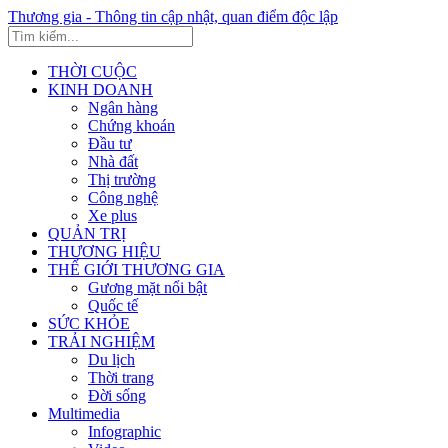
Thương gia - Thông tin cập nhật, quan điểm độc lập
THỜI CUỘC
KINH DOANH
Ngân hàng
Chứng khoán
Đầu tư
Nhà đất
Thị trường
Công nghệ
Xe plus
QUẢN TRỊ
THƯƠNG HIỆU
THẾ GIỚI THƯƠNG GIA
Gương mặt nổi bật
Quốc tế
SỨC KHỎE
TRẢI NGHIỆM
Du lịch
Thời trang
Đời sống
Multimedia
Infographic