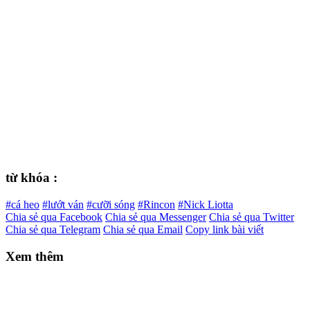
từ khóa :
#cá heo
#lướt ván
#cưỡi sóng
#Rincon
#Nick Liotta
Chia sẻ qua Facebook
Chia sẻ qua Messenger
Chia sẻ qua Twitter
Chia sẻ qua Telegram
Chia sẻ qua Email
Copy link bài viết
Xem thêm