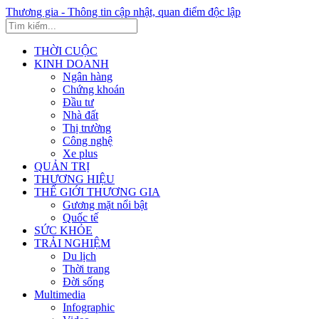
Thương gia - Thông tin cập nhật, quan điểm độc lập
THỜI CUỘC
KINH DOANH
Ngân hàng
Chứng khoán
Đầu tư
Nhà đất
Thị trường
Công nghệ
Xe plus
QUẢN TRỊ
THƯƠNG HIỆU
THẾ GIỚI THƯƠNG GIA
Gương mặt nổi bật
Quốc tế
SỨC KHỎE
TRẢI NGHIỆM
Du lịch
Thời trang
Đời sống
Multimedia
Infographic