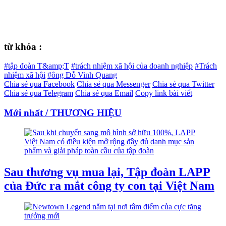
từ khóa :
#tập đoàn T&amp;T
#trách nhiệm xã hội của doanh nghiệp
#Trách
nhiệm xã hội
#ông Đỗ Vinh Quang
Chia sẻ qua Facebook
Chia sẻ qua Messenger
Chia sẻ qua Twitter
Chia sẻ qua Telegram
Chia sẻ qua Email
Copy link bài viết
Mới nhất / THƯƠNG HIỆU
Sau thương vụ mua lại, Tập đoàn LAPP
của Đức ra mắt công ty con tại Việt Nam