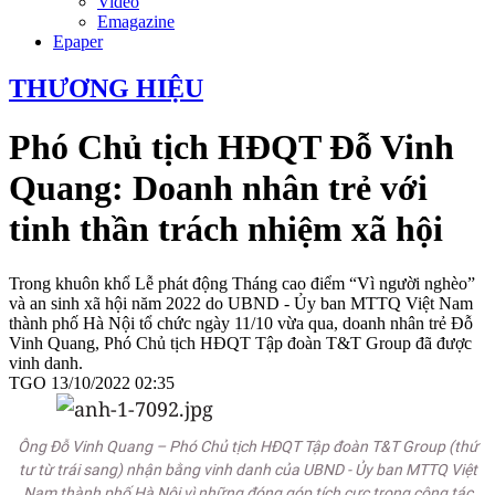
Video
Emagazine
Epaper
THƯƠNG HIỆU
Phó Chủ tịch HĐQT Đỗ Vinh
Quang: Doanh nhân trẻ với
tinh thần trách nhiệm xã hội
Trong khuôn khổ Lễ phát động Tháng cao điểm “Vì người nghèo”
và an sinh xã hội năm 2022 do UBND - Ủy ban MTTQ Việt Nam
thành phố Hà Nội tổ chức ngày 11/10 vừa qua, doanh nhân trẻ Đỗ
Vinh Quang, Phó Chủ tịch HĐQT Tập đoàn T&T Group đã được
vinh danh.
TGO
13/10/2022 02:35
Ông Đỗ Vinh Quang – Phó Chủ tịch HĐQT Tập đoàn T&T Group (thứ
tư từ trái sang) nhận bằng vinh danh của UBND - Ủy ban MTTQ Việt
Nam thành phố Hà Nội vì những đóng góp tích cực trong công tác