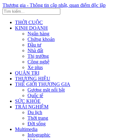
Thương gia - Thông tin cập nhật, quan điểm độc lập
THỜI CUỘC
KINH DOANH
Ngân hàng
Chứng khoán
Đầu tư
Nhà đất
Thị trường
Công nghệ
Xe plus
QUẢN TRỊ
THƯƠNG HIỆU
THẾ GIỚI THƯƠNG GIA
Gương mặt nổi bật
Quốc tế
SỨC KHỎE
TRẢI NGHIỆM
Du lịch
Thời trang
Đời sống
Multimedia
Infographic