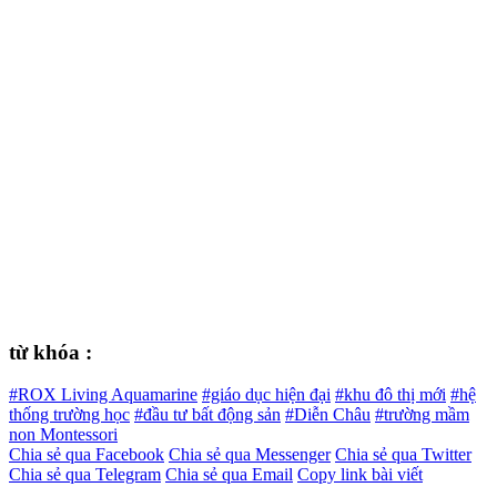
từ khóa :
#ROX Living Aquamarine
#giáo dục hiện đại
#khu đô thị mới
#hệ
thống trường học
#đầu tư bất động sản
#Diễn Châu
#trường mầm
non Montessori
Chia sẻ qua Facebook
Chia sẻ qua Messenger
Chia sẻ qua Twitter
Chia sẻ qua Telegram
Chia sẻ qua Email
Copy link bài viết