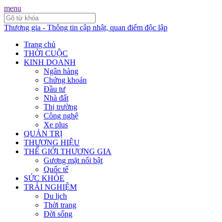
menu
Thương gia - Thông tin cập nhật, quan điểm độc lập
Trang chủ
THỜI CUỘC
KINH DOANH
Ngân hàng
Chứng khoán
Đầu tư
Nhà đất
Thị trường
Công nghệ
Xe plus
QUẢN TRỊ
THƯƠNG HIỆU
THẾ GIỚI THƯƠNG GIA
Gương mặt nổi bật
Quốc tế
SỨC KHỎE
TRẢI NGHIỆM
Du lịch
Thời trang
Đời sống