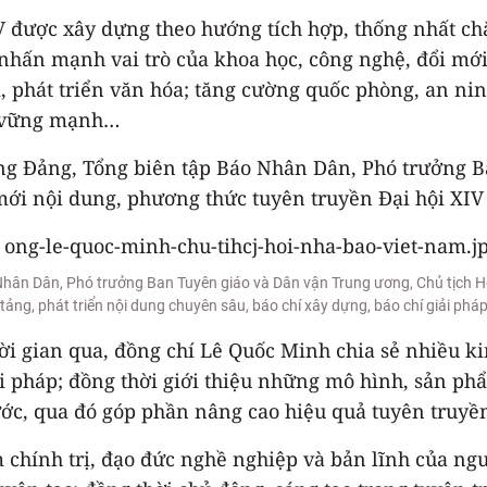
IV được xây dựng theo hướng tích hợp, thống nhất ch
hấn mạnh vai trò của khoa học, công nghệ, đổi mới s
, phát triển văn hóa; tăng cường quốc phòng, an nin
, vững mạnh…
ng Đảng, Tổng biên tập Báo Nhân Dân, Phó trưởng B
mới nội dung, phương thức tuyên truyền Đại hội XIV
Nhân Dân, Phó trưởng Ban Tuyên giáo và Dân vận Trung ương, Chủ tịch Hộ
tảng, phát triển nội dung chuyên sâu, báo chí xây dựng, báo chí giải phá
ời gian qua, đồng chí Lê Quốc Minh chia sẻ nhiều ki
ải pháp; đồng thời giới thiệu những mô hình, sản p
nước, qua đó góp phần nâng cao hiệu quả tuyên truyền
 chính trị, đạo đức nghề nghiệp và bản lĩnh của ngư