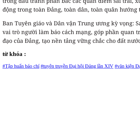
trong đấu tranh phản bác các quan điểm sai trái, x
động trong toàn Đảng, toàn dân, toàn quân hướng t
Ban Tuyên giáo và Dân vận Trung ương kỳ vọng: Sau
vai trò người làm báo cách mạng, góp phần quan tr
đạo của Đảng, tạo nền tảng vững chắc cho đất nướ
từ khóa :
#Tập huấn báo chí
#tuyên truyền Đại hội Đảng lần XIV
#văn kiện Đạ