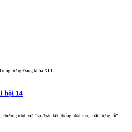
n Trung ương Đảng khóa XIII...
i hội 14
hương trình với "sự đoàn kết, thống nhất cao, chất lượng tốt"...