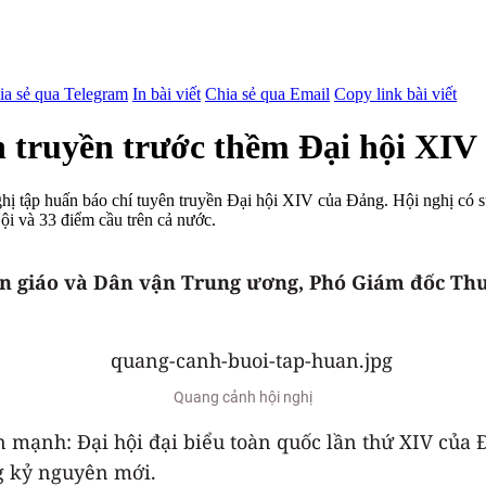
ia sẻ qua Telegram
In bài viết
Chia sẻ qua Email
Copy link bài viết
n truyền trước thềm Đại hội XIV
 tập huấn báo chí tuyên truyền Đại hội XIV của Đảng. Hội nghị có sự
ội và 33 điểm cầu trên cả nước.
 giáo và Dân vận Trung ương, Phó Giám đốc Thườ
Quang cảnh hội nghị
ạnh: Đại hội đại biểu toàn quốc lần thứ XIV của Đản
ng kỷ nguyên mới.