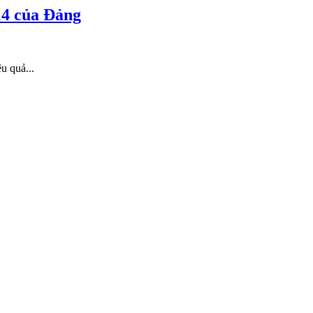
14 của Đảng
u quả...