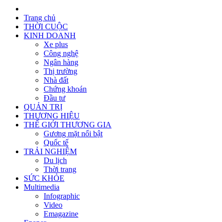
Trang chủ
THỜI CUỘC
KINH DOANH
Xe plus
Công nghệ
Ngân hàng
Thị trường
Nhà đất
Chứng khoán
Đầu tư
QUẢN TRỊ
THƯƠNG HIỆU
THẾ GIỚI THƯƠNG GIA
Gương mặt nổi bật
Quốc tế
TRẢI NGHIỆM
Du lịch
Thời trang
SỨC KHỎE
Multimedia
Infographic
Video
Emagazine