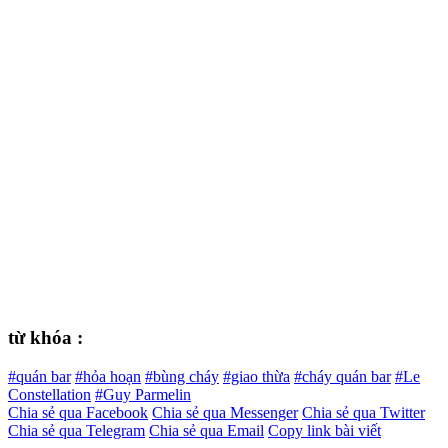
từ khóa :
#quán bar
#hỏa hoạn
#bùng cháy
#giao thừa
#cháy quán bar
#Le
Constellation
#Guy Parmelin
Chia sẻ qua Facebook
Chia sẻ qua Messenger
Chia sẻ qua Twitter
Chia sẻ qua Telegram
Chia sẻ qua Email
Copy link bài viết