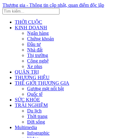
Thương gia - Thông tin cập nhật, quan điểm độc lập
THỜI CUỘC
KINH DOANH
Ngân hàng
Chứng khoán
Đầu tư
Nhà đất
Thị trường
Công nghệ
Xe plus
QUẢN TRỊ
THƯƠNG HIỆU
THẾ GIỚI THƯƠNG GIA
Gương mặt nổi bật
Quốc tế
SỨC KHỎE
TRẢI NGHIỆM
Du lịch
Thời trang
Đời sống
Multimedia
Infographic