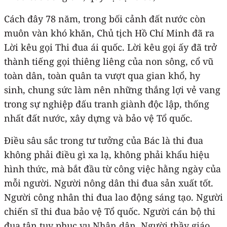
Cách đây 78 năm, trong bối cảnh đất nước còn
muôn vàn khó khăn, Chủ tịch Hồ Chí Minh đã ra
Lời kêu gọi Thi đua ái quốc. Lời kêu gọi ấy đã trở
thành tiếng gọi thiêng liêng của non sông, cổ vũ
toàn dân, toàn quân ta vượt qua gian khổ, hy
sinh, chung sức làm nên những thắng lợi vẻ vang
trong sự nghiệp đấu tranh giành độc lập, thống
nhất đất nước, xây dựng và bảo vệ Tổ quốc.
Điều sâu sắc trong tư tưởng của Bác là thi đua
không phải điều gì xa lạ, không phải khẩu hiệu
hình thức, mà bắt đầu từ công việc hằng ngày của
mỗi người. Người nông dân thi đua sản xuất tốt.
Người công nhân thi đua lao động sáng tạo. Người
chiến sĩ thi đua bảo vệ Tổ quốc. Người cán bộ thi
đua tận tụy phục vụ Nhân dân. Người thầy giáo