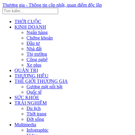
Thương gia - Thông tin cập nhật, quan điểm độc lập
THỜI CUỘC
KINH DOANH
Ngân hàng
Chứng khoán
Đầu tư
Nhà đất
Thị trường
Công nghệ
Xe plus
QUẢN TRỊ
THƯƠNG HIỆU
THẾ GIỚI THƯƠNG GIA
Gương mặt nổi bật
Quốc tế
SỨC KHỎE
TRẢI NGHIỆM
Du lịch
Thời trang
Đời sống
Multimedia
Infographic