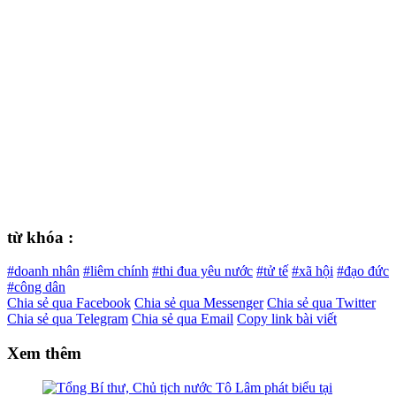
từ khóa :
#doanh nhân
#liêm chính
#thi đua yêu nước
#tử tế
#xã hội
#đạo đức
#công dân
Chia sẻ qua Facebook
Chia sẻ qua Messenger
Chia sẻ qua Twitter
Chia sẻ qua Telegram
Chia sẻ qua Email
Copy link bài viết
Xem thêm