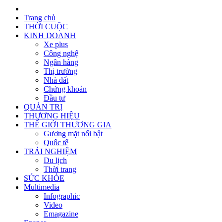
Trang chủ
THỜI CUỘC
KINH DOANH
Xe plus
Công nghệ
Ngân hàng
Thị trường
Nhà đất
Chứng khoán
Đầu tư
QUẢN TRỊ
THƯƠNG HIỆU
THẾ GIỚI THƯƠNG GIA
Gương mặt nổi bật
Quốc tế
TRẢI NGHIỆM
Du lịch
Thời trang
SỨC KHỎE
Multimedia
Infographic
Video
Emagazine