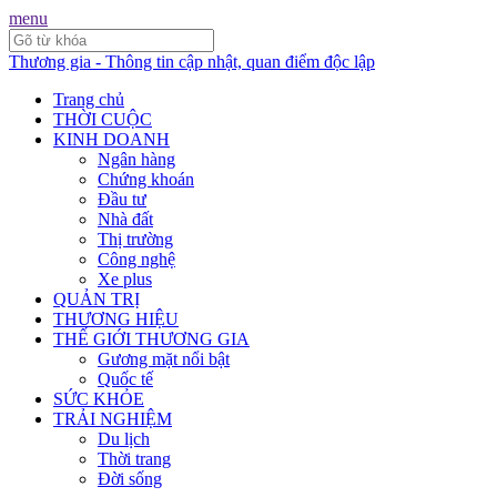
menu
Thương gia - Thông tin cập nhật, quan điểm độc lập
Trang chủ
THỜI CUỘC
KINH DOANH
Ngân hàng
Chứng khoán
Đầu tư
Nhà đất
Thị trường
Công nghệ
Xe plus
QUẢN TRỊ
THƯƠNG HIỆU
THẾ GIỚI THƯƠNG GIA
Gương mặt nổi bật
Quốc tế
SỨC KHỎE
TRẢI NGHIỆM
Du lịch
Thời trang
Đời sống