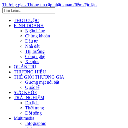
Thương gia - Thông tin cập nhật, quan điểm độc lập
THỜI CUỘC
KINH DOANH
Ngân hàng
Chứng khoán
Đầu tư
Nhà đất
Thị trường
Công nghệ
Xe plus
QUẢN TRỊ
THƯƠNG HIỆU
THẾ GIỚI THƯƠNG GIA
Gương mặt nổi bật
Quốc tế
SỨC KHỎE
TRẢI NGHIỆM
Du lịch
Thời trang
Đời sống
Multimedia
Infographic