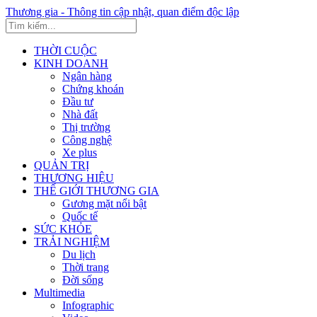
Thương gia - Thông tin cập nhật, quan điểm độc lập
THỜI CUỘC
KINH DOANH
Ngân hàng
Chứng khoán
Đầu tư
Nhà đất
Thị trường
Công nghệ
Xe plus
QUẢN TRỊ
THƯƠNG HIỆU
THẾ GIỚI THƯƠNG GIA
Gương mặt nổi bật
Quốc tế
SỨC KHỎE
TRẢI NGHIỆM
Du lịch
Thời trang
Đời sống
Multimedia
Infographic