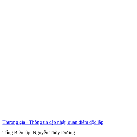
Thương gia - Thông tin cập nhật, quan điểm độc lập
Tổng Biên tập:
Nguyễn Thùy Dương