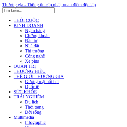
Thương gia - Thông tin cập nhật, quan điểm độc lập
THỜI CUỘC
KINH DOANH
Ngân hàng
Chứng khoán
Đầu tư
Nhà đất
Thị trường
Công nghệ
Xe plus
QUẢN TRỊ
THƯƠNG HIỆU
THẾ GIỚI THƯƠNG GIA
Gương mặt nổi bật
Quốc tế
SỨC KHỎE
TRẢI NGHIỆM
Du lịch
Thời trang
Đời sống
Multimedia
Infographic