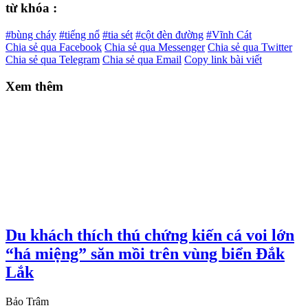
từ khóa :
#bùng cháy
#tiếng nổ
#tia sét
#cột đèn đường
#Vĩnh Cát
Chia sẻ qua Facebook
Chia sẻ qua Messenger
Chia sẻ qua Twitter
Chia sẻ qua Telegram
Chia sẻ qua Email
Copy link bài viết
Xem thêm
Du khách thích thú chứng kiến cá voi lớn
“há miệng” săn mồi trên vùng biển Đắk
Lắk
Bảo Trâm