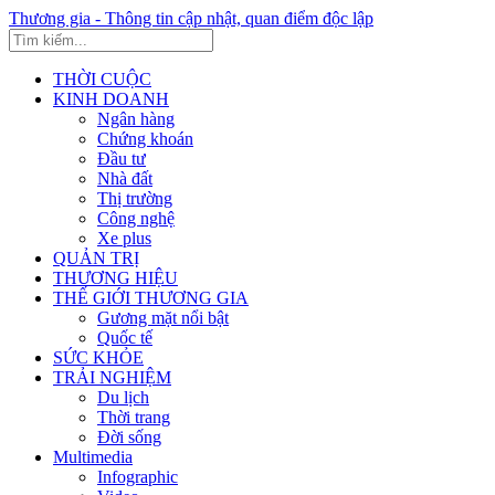
Thương gia - Thông tin cập nhật, quan điểm độc lập
THỜI CUỘC
KINH DOANH
Ngân hàng
Chứng khoán
Đầu tư
Nhà đất
Thị trường
Công nghệ
Xe plus
QUẢN TRỊ
THƯƠNG HIỆU
THẾ GIỚI THƯƠNG GIA
Gương mặt nổi bật
Quốc tế
SỨC KHỎE
TRẢI NGHIỆM
Du lịch
Thời trang
Đời sống
Multimedia
Infographic