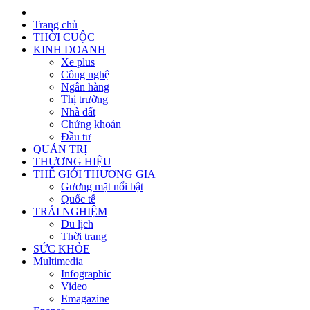
Trang chủ
THỜI CUỘC
KINH DOANH
Xe plus
Công nghệ
Ngân hàng
Thị trường
Nhà đất
Chứng khoán
Đầu tư
QUẢN TRỊ
THƯƠNG HIỆU
THẾ GIỚI THƯƠNG GIA
Gương mặt nổi bật
Quốc tế
TRẢI NGHIỆM
Du lịch
Thời trang
SỨC KHỎE
Multimedia
Infographic
Video
Emagazine