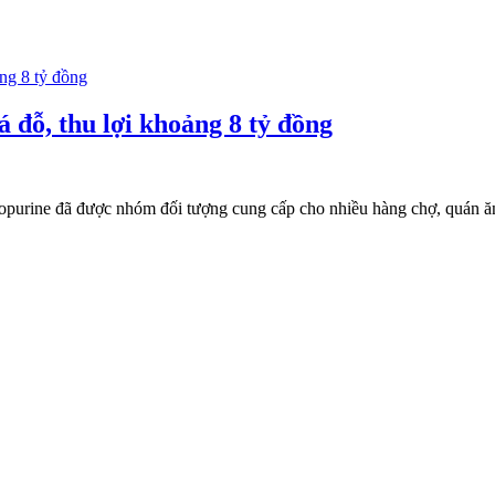
 đỗ, thu lợi khoảng 8 tỷ đồng
opurine đã được nhóm đối tượng cung cấp cho nhiều hàng chợ, quán ăn