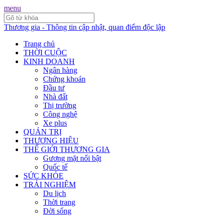
menu
Thương gia - Thông tin cập nhật, quan điểm độc lập
Trang chủ
THỜI CUỘC
KINH DOANH
Ngân hàng
Chứng khoán
Đầu tư
Nhà đất
Thị trường
Công nghệ
Xe plus
QUẢN TRỊ
THƯƠNG HIỆU
THẾ GIỚI THƯƠNG GIA
Gương mặt nổi bật
Quốc tế
SỨC KHỎE
TRẢI NGHIỆM
Du lịch
Thời trang
Đời sống