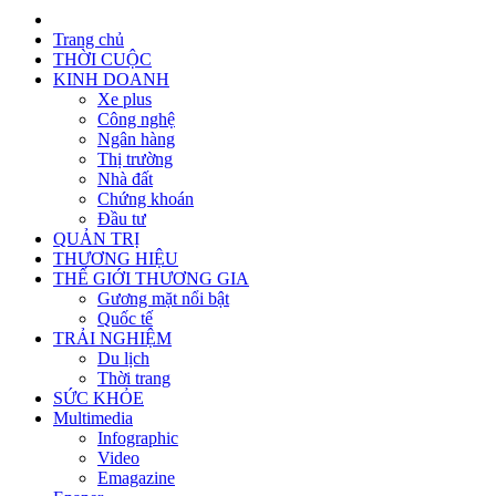
Trang chủ
THỜI CUỘC
KINH DOANH
Xe plus
Công nghệ
Ngân hàng
Thị trường
Nhà đất
Chứng khoán
Đầu tư
QUẢN TRỊ
THƯƠNG HIỆU
THẾ GIỚI THƯƠNG GIA
Gương mặt nổi bật
Quốc tế
TRẢI NGHIỆM
Du lịch
Thời trang
SỨC KHỎE
Multimedia
Infographic
Video
Emagazine