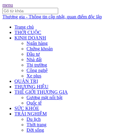
menu
Thương gia - Thông tin cập nhật, quan điểm độc lập
Trang chủ
THỜI CUỘC
KINH DOANH
Ngân hàng
Chứng khoán
Đầu tư
Nhà đất
Thị trường
Công nghệ
Xe plus
QUẢN TRỊ
THƯƠNG HIỆU
THẾ GIỚI THƯƠNG GIA
Gương mặt nổi bật
Quốc tế
SỨC KHỎE
TRẢI NGHIỆM
Du lịch
Thời trang
Đời sống