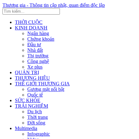
Thương gia - Thông tin cập nhật, quan điểm độc lập
THỜI CUỘC
KINH DOANH
Ngân hàng
Chứng khoán
Đầu tư
Nhà đất
Thị trường
Công nghệ
Xe plus
QUẢN TRỊ
THƯƠNG HIỆU
THẾ GIỚI THƯƠNG GIA
Gương mặt nổi bật
Quốc tế
SỨC KHỎE
TRẢI NGHIỆM
Du lịch
Thời trang
Đời sống
Multimedia
Infographic